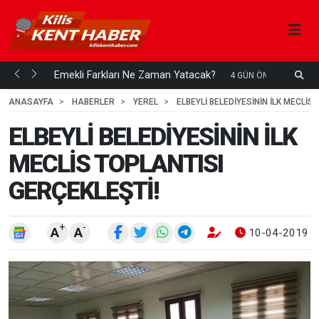
ani mi...
Emekli Farkları Ne Zaman Yatacak?
S
4 GÜN ÖNCE
H
ANASAYFA
HABERLER
YEREL
ELBEYLİ BELEDİYESİNİN İLK MECLİS
ELBEYLİ BELEDİYESİNİN İLK
MECLİS TOPLANTISI
GERÇEKLEŞTİ!
+
-
A
A
10-04-2019 0