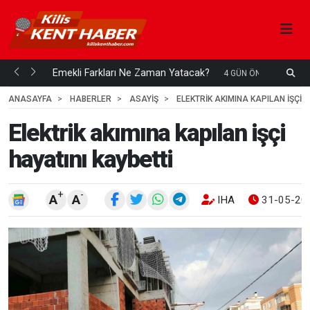
ani mi...
Emekli Farkları Ne Zaman Yatacak?
4 GÜN ÖNCE
ANASAYFA
HABERLER
ASAYİŞ
ELEKTRIK AKIMINA KAPILAN IŞÇI H
Elektrik akımına kapılan işçi
hayatını kaybetti
+
-
A
A
IHA
31-05-202