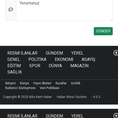
Düşünceleriniz
RESMİ İLANLAR
GÜNDEM
YEREL
GENEL
POLİTİKA
EKONOMİ
ASAYİŞ
EĞİTİM
SPOR
DÜNYA
MAGAZİN
SAĞLIK
İletişim
Künye
Yayın İlkeleri
Kurallar
Gizlilik
Kullanıcı Sözleşmesi
Veri Politikası
Copyright © 2025 Kilis Kent Haber
Haber Sitesi Yazılımı
- 9.0.3
RESMİ İLANLAR
GÜNDEM
YEREL