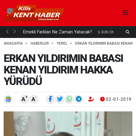
ani mi...
Emekli Farkları Ne Zaman Yatacak?
S
6 GÜN ÖNCE
H
ANASAYFA
HABERLER
YEREL
ERKAN YILDIRIMIN BABASI KENAN 
ERKAN YILDIRIMIN BABASI
KENAN YILDIRIM HAKKA
YÜRÜDÜ
+
-
A
A
02-01-2019 0