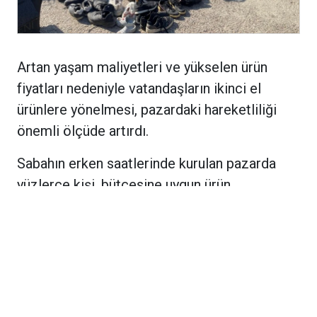
Artan yaşam maliyetleri ve yükselen ürün
fiyatları nedeniyle vatandaşların ikinci el
ürünlere yönelmesi, pazardaki hareketliliği
önemli ölçüde artırdı.
Sabahın erken saatlerinde kurulan pazarda
yüzlerce kişi, bütçesine uygun ürün
bulabilmek için tezgâhları tek tek dolaşıyor.
Pazarda ikinci el giyim ürünlerinden
ayakkabılara, elektronik eşyalardan mutfak
gereçlerine, oyuncaklardan kitaplara,
bisikletlerden küçük ev aletlerine kadar çok
sayıda ürün satışa sunuluyor. Bazı tezgâhlarda