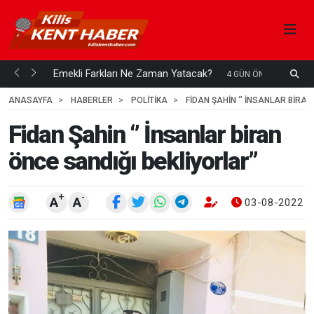
ani mi...
Emekli Farkları Ne Zaman Yatacak?
S
4 GÜN ÖNCE
H
ANASAYFA
HABERLER
POLİTİKA
FIDAN ŞAHIN ‘’ İNSANLAR BIRAN
Fidan Şahin ‘’ İnsanlar biran
önce sandığı bekliyorlar’’
+
-
A
A
03-08-2022 1