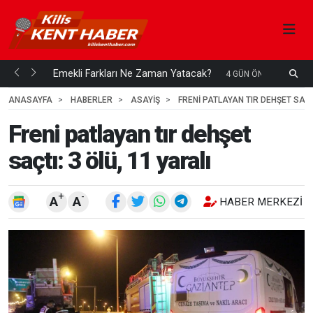
ani mi...
Emekli Farkları Ne Zaman Yatacak?
S
4 GÜN ÖNCE
H
ANASAYFA
HABERLER
ASAYİŞ
FRENI PATLAYAN TIR DEHŞET SAÇTI
Freni patlayan tır dehşet
saçtı: 3 ölü, 11 yaralı
+
-
A
A
HABER MERKEZI