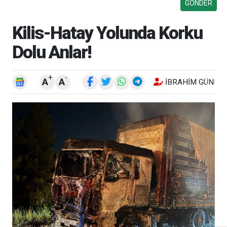
Kilis-Hatay Yolunda Korku
Dolu Anlar!
+
-
A
A
İBRAHIM GÜNEŞ