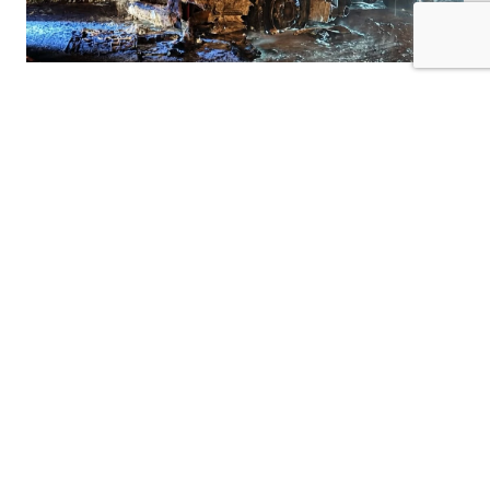
Kilis-Hatay Karayolu’nda seyir halindeki bir
tır, henüz belirlenemeyen bir nedenle çıkan
yangında alevlere teslim oldu.
Gece saatlerinde meydana gelen olay,
karayolunda kısa süreli paniğe neden oldu.
Edinilen bilgilere göre, seyir halindeki tırdan
yükselen dumanları fark eden sürücü, aracı
güvenli bir noktaya çekerek durumu 112 Acil
Çağrı Merkezi’ne bildirdi. İhbar üzerine bölgeye
itfaiye, jandarmave diğer güvenlik ekipleri sevk
edildi.
Kısa sürede büyüyen yangın, tırın büyük
bölümünü sararken ekipler alevleri kontrol altına
almak için yoğun çaba sarf etti. Olay sırasında