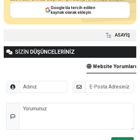
Google’da tercih edilen
kaynak olarak ekleyin
ASAYİŞ
SİZİN
DÜŞÜNCELERİNİZ
Website Yorumları
Adınız
E-Posta
Düşünceleriniz