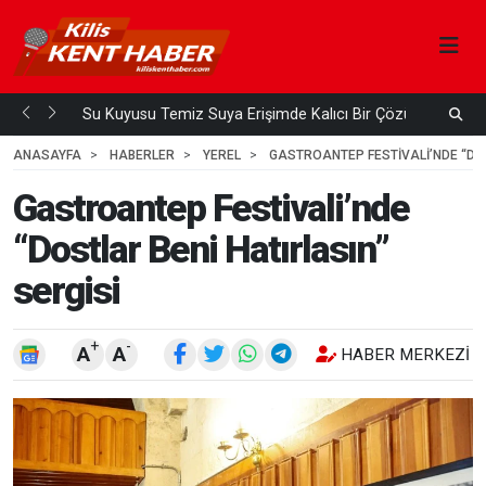
Su Kuyusu Temiz Suya Erişimde Kalıcı Bir Çözüm
A
 ÖNCE
4
HAFTA ÖNCE
ANASAYFA
HABERLER
YEREL
GASTROANTEP FESTIVALI’NDE “DOS
Gastroantep Festivali’nde
“Dostlar Beni Hatırlasın”
sergisi
+
-
A
A
HABER MERKEZI