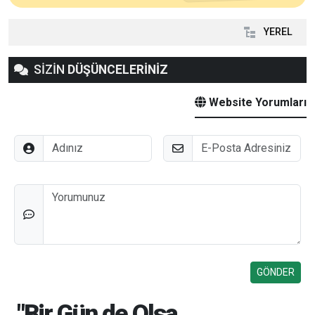
YEREL
SİZİN
DÜŞÜNCELERİNİZ
Website Yorumları
Adınız
E-Posta
Düşünceleriniz
"Bir Gün de Olsa