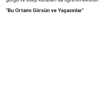
"Bu Ortamı Görsün ve Yaşasınlar"
Kurslarda verilen eğitimin sadece teorik
bilgilerle sınırlı kalmadığına dikkat çeken
Tunç, çocukların sosyal hayata dair temel
değerleri de bu manevi ortamlarda
kazandığını vurgulayarak sözlerine şöyle
devam etti:
"Buraya gelen çocuklar oturmasını
kalkmasını, birbirine saygıyı ve sevgiyi de
ayrıca öğrenmektedir. Tabii ki çocuklarımıza
namaz kılmasını, abdest almasını
öğretiyoruz. Bunun yanı sıra büyüklerine ve
küçüklerine nasıl davranılması gerektiğini