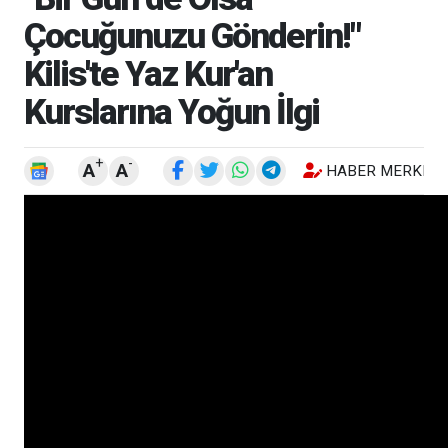
Çocuğunuzu Gönderin!"
Kilis'te Yaz Kur'an
Kurslarına Yoğun İlgi
+
-
A
A
HABER MERKEZI