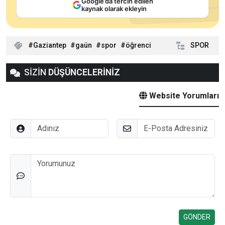
Google’da tercih edilen
kaynak olarak ekleyin
Gaziantep
gaün
spor
öğrenci
SPOR
SİZİN
DÜŞÜNCELERİNİZ
Website Yorumları
Adınız
E-Posta
Düşünceleriniz