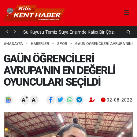
Su Kuyusu Temiz Suya Erişimde Kalıcı Bir Çözüm
A
 ÖNCE
3
HAFTA ÖNCE
ANASAYFA
HABERLER
SPOR
GAÜN ÖĞRENCİLERİ AVRUPA’NIN EN
GAÜN ÖĞRENCİLERİ
AVRUPA’NIN EN DEĞERLİ
OYUNCULARI SEÇİLDİ
+
-
A
A
02-08-2022 1