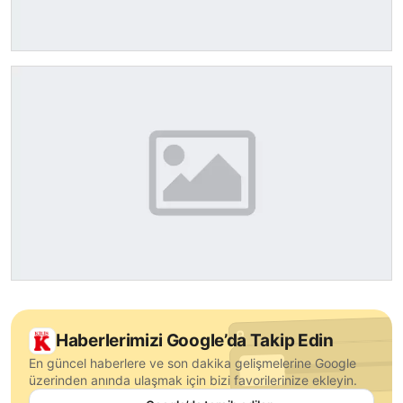
Haberlerimizi Google’da Takip Edin
En güncel haberlere ve son dakika gelişmelerine Google
üzerinden anında ulaşmak için bizi favorilerinize ekleyin.