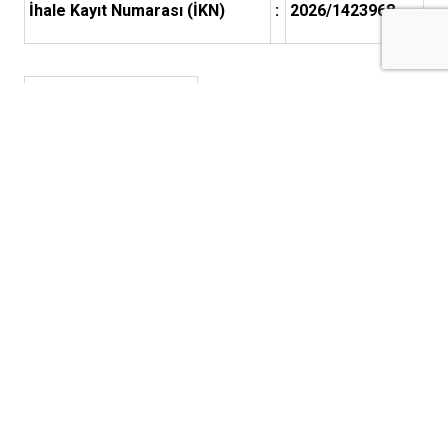
İhale Kayıt Numarası (İKN)
:
2026/1423968
1- İdarenin
1.1.
Adı
:
KİLİS GENÇLİK VE SPOR İL
MÜDÜRLÜĞÜ
1.2.
Adresi
:
DOĞAN GÜREŞ PAŞA MH.
ORG. SAFTER NECİOĞLU
BULV. NO:43/B KİLİS
MERKEZ/KİLİS
1.3.
Telefon numarası
:
03488131120
1.4.
İhale dokümanının
:
https://ekap.kik.gov.tr/EKAP/
görülebileceği ve
indirilebileceği internet