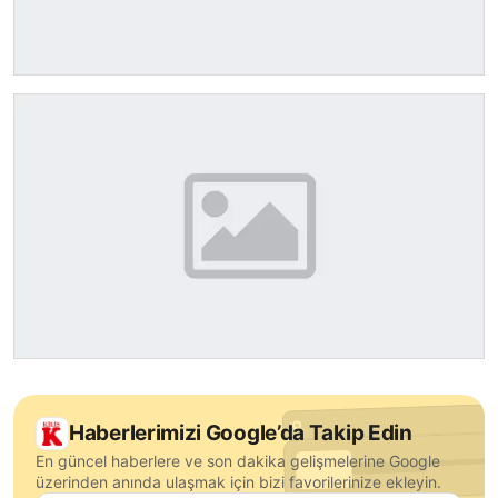
Haberlerimizi Google’da Takip Edin
En güncel haberlere ve son dakika gelişmelerine Google
üzerinden anında ulaşmak için bizi favorilerinize ekleyin.