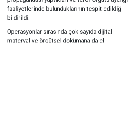
faaliyetlerinde bulunduklarının tespit edildiği
bildirildi.
Operasyonlar sırasında çok sayıda dijital
materyal ve örgütsel dokümana da el
konulduğu öğrenildi. Ele geçirilen
materyallerin incelenmek üzere ilgili birimlere
gönderildiği belirtildi.
Güvenlik kaynakları, düzenlenen
operasyonların terör örgütünün finans
kaynaklarının kurutulması, propaganda
faaliyetlerinin engellenmesi ve örgütsel
yapılanmaların deşifre edilmesine yönelik
çalışmalar kapsamında kararlılıkla