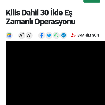
Kilis Dahil 30 İlde Eş
Zamanlı Operasyonu
+
-
A
A
İBRAHIM GÜNEŞ