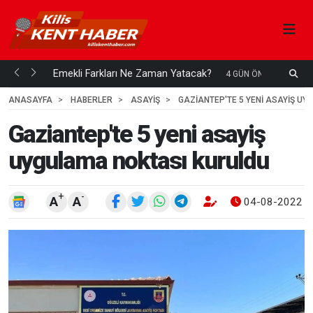
ani mi...
Emekli Farkları Ne Zaman Yatacak?
S
4 GÜN ÖNCE
H
ANASAYFA
HABERLER
ASAYİŞ
GAZIANTEP'TE 5 YENI ASAYIŞ U
Gaziantep'te 5 yeni asayiş
uygulama noktası kuruldu
+
-
A
A
04-08-2022 1