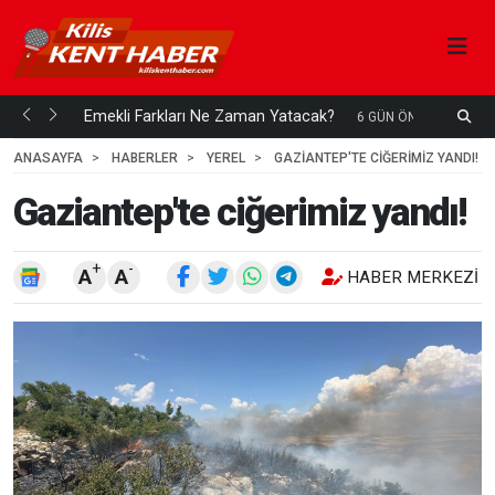
ani mi...
Emekli Farkları Ne Zaman Yatacak?
S
6 GÜN ÖNCE
H
ANASAYFA
HABERLER
YEREL
GAZIANTEP'TE CIĞERIMIZ YANDI!
Gaziantep'te ciğerimiz yandı!
+
-
A
A
HABER MERKEZI