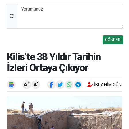
Düşünceleriniz
Kilis’te 38 Yıldır Tarihin
İzleri Ortaya Çıkıyor
+
-
A
A
İBRAHIM GÜNEŞ