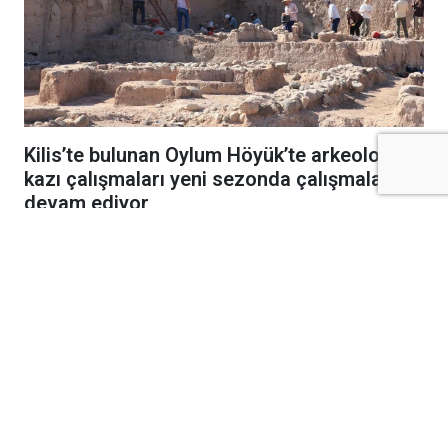
Kilis’te bulunan Oylum Höyük’te arkeolojik
kazı çalışmaları yeni sezonda çalışmalar
devam ediyor
Kültür ve Turizm Bakanlığı, Gaziantep
Üniversitesi ve Kilis Valiliği iş birliğiyle
yürütülen kazılar, Prof. Dr. Atilla Engin
başkanlığındaki ekip tarafından
sürdürülüyor.
Bu sezon kazı çalışmalarının odağında, geçen
yıl gün yüzüne çıkarılan Hitit Dönemi’ne ait
anıtsal yapının bulunduğu alan yer alıyor.