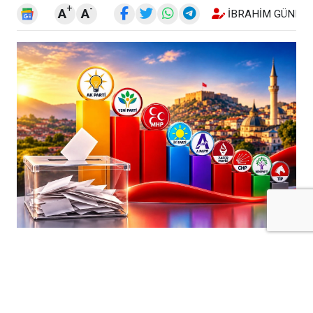
+
-
A
A
İBRAHIM GÜNEŞ
Kilis’te Ağustos 2026 dönemine ilişkin
medyan anket verileri, kentteki siyasi
dengelere yönelik dikkat çekici sonuçlar
ortaya koydu.