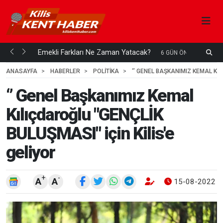
ani mi...
Emekli Farkları Ne Zaman Yatacak?
S
6 GÜN ÖNCE
H
ANASAYFA
HABERLER
POLİTİKA
‘’ GENEL BAŞKANIMIZ KEMAL KIL
‘’ Genel Başkanımız Kemal
Kılıçdaroğlu "GENÇLİK
BULUŞMASI" için Kilis'e
geliyor
+
-
A
A
15-08-2022 1