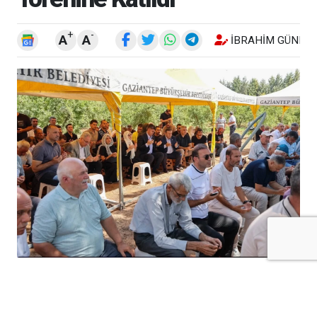
+
-
A
A
İBRAHIM GÜNEŞ
Kilis’in Elbeyli ilçesinde, Gaziantep
Büyükşehir Belediyesi Genel Sekreter
Yardımcısı Gazi Kördeve’nin annesi