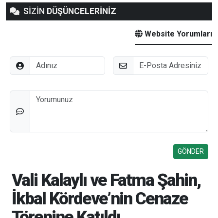
SİZİN
DÜŞÜNCELERİNİZ
Website Yorumları
Adınız
E-Posta
Düşünceleriniz
Vali Kalaylı ve Fatma Şahin,
İkbal Kördeve’nin Cenaze
Törenine Katıldı