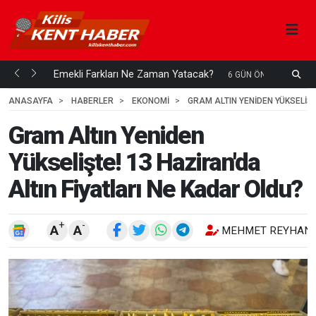
ani mi...
Emekli Farkları Ne Zaman Yatacak?
S
6 GÜN ÖNCE
H
ANASAYFA
HABERLER
EKONOMİ
GRAM ALTIN YENIDEN YÜKSELIŞT
Gram Altın Yeniden
Yükselişte! 13 Haziran'da
Altın Fiyatları Ne Kadar Oldu?
+
-
A
A
MEHMET REYHANL