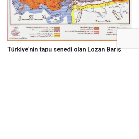
Türkiye'nin tapu senedi olan Lozan Barış
Antlaşması, 6 Ağustos 1924 tarihinde
resmen yürürlüğe girerek bağımsızlığımızı
uluslararası alanda tescilledi.
Kurtuluş Savaşı'nın cephelerdeki emsalsiz
zaferinin ardından diplomasi masasında
kazanılan en büyük başarı olan Lozan Barış
Antlaşması, bundan tam 102 yıl önce bugün
resmen yürürlüğe girdi. 24 Temmuz 1923'te
İsviçre'nin Lozan kentinde imzalanan tarihi