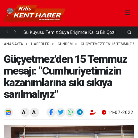
Su Kuyusu Temiz Suya Erişimde Kalıcı Bir Çözüm
A
 ÖNCE
4
HAFTA ÖNCE
ANASAYFA
HABERLER
GÜNDEM
GÜÇYETMEZ’DEN 15 TEMMUZ MESA
Güçyetmez’den 15 Temmuz
mesajı: ‘’Cumhuriyetimizin
kazanımlarına sıkı sıkıya
sarılmalıyız’’
+
-
A
A
14-07-2022 1