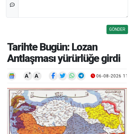
Tarihte Bugün: Lozan
Antlaşması yürürlüğe girdi
+
-
A
A
06-08-2026 11:4