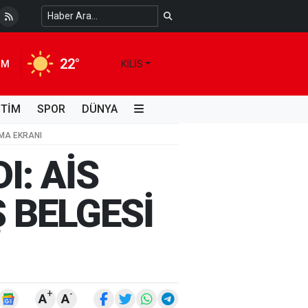
 Temiz Suya Erişimde Kalıcı Bir Çözüm
4 HAFTA ÖNCE
22°
IM
KILIS
İTİM
SPOR
DÜNYA
AMA EKRANI
I: AİS
Ş BELGESİ
+
-
A
A