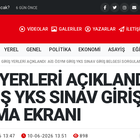
acak?
Su Kuyusu
6 GÜN ÖNCE
VİDEOLAR
GALERİLER
YAZARLAR
İLETIŞ
YEREL
GENEL
POLİTİKA
EKONOMİ
ASAYİŞ
EĞ
 GİRİŞ YERLERİ AÇIKLANDI: AİS ÖSYM GİRİŞ YKS SINAV GİRİŞ BELGESİ SORGUL
 YERLERİ AÇIKLAND
Ş YKS SINAV GİRİ
A EKRANI
 13:47
10-06-2026 13:51
898