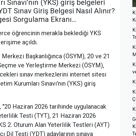
Sınavı'nın (YKS) giriş belgeleri
 YDT Sınav Giriş Belgesi Nasıl Alınır?
K
gesi Sorgulama Ekranı…
K
K
nlerce öğrencinin merakla beklediği YKS
T
erişime açıldı.
K
M
 Merkezi Başkanlığınca (ÖSYM), 20 ve 21
K
 Seçme ve Yerleştirme Merkezi (ÖSYM),
v
ekleri sınav merkezlerini internet sitesi
K
tim Kurumları Sınavı'nın (YKS) giriş
K
Ç
 "20 Haziran 2026 tarihinde uygulanacak
K
erlilik Testi (TYT), 21 Haziran 2026
G
S 2. Oturum Alan Yeterlilik Testleri (AYT)
K
ı Dil Testi (YDT) adaylarının sınava
T