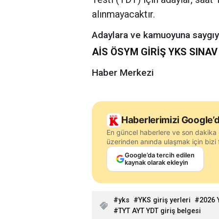
alınmayacaktır.
Adaylara ve kamuoyuna saygıyla
AİS ÖSYM GİRİŞ YKS SINA
Haber Merkezi
Haberlerimizi Google’d
En güncel haberlere ve son dakika 
üzerinden anında ulaşmak için bizi f
Google’da tercih edilen
kaynak olarak ekleyin
yks
YKS giriş yerleri
2026 
TYT AYT YDT giriş belgesi