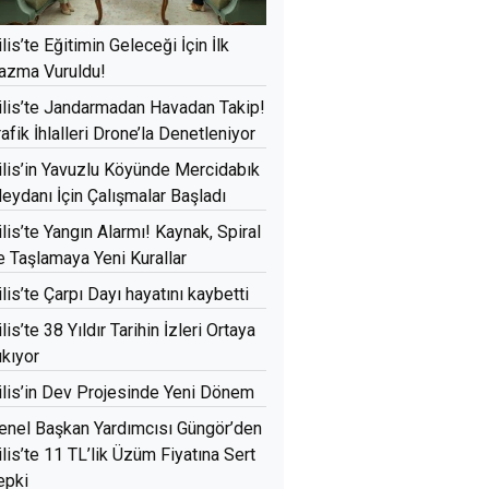
ilis’te Eğitimin Geleceği İçin İlk
azma Vuruldu!
ilis’te Jandarmadan Havadan Takip!
rafik İhlalleri Drone’la Denetleniyor
ilis’in Yavuzlu Köyünde Mercidabık
eydanı İçin Çalışmalar Başladı
ilis’te Yangın Alarmı! Kaynak, Spiral
e Taşlamaya Yeni Kurallar
ilis’te Çarpı Dayı hayatını kaybetti
ilis’te 38 Yıldır Tarihin İzleri Ortaya
ıkıyor
ilis’in Dev Projesinde Yeni Dönem
enel Başkan Yardımcısı Güngör’den
ilis’te 11 TL’lik Üzüm Fiyatına Sert
epki