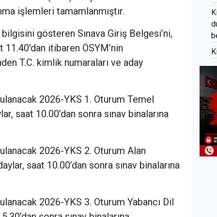
anma işlemleri tamamlanmıştır.
K
d
 bilgisini gösteren Sınava Giriş Belgesi’ni,
b
t 11.40'dan itibaren ÖSYM’nin
K
nden T.C. kimlik numaraları ve aday
ygulanacak 2026-YKS 1. Oturum Temel
ylar, saat 10.00’dan sonra sınav binalarına
gulanacak 2026-YKS 2. Oturum Alan
adaylar, saat 10.00’dan sonra sınav binalarına
gulanacak 2026-YKS 3. Oturum Yabancı Dil
15.30’dan sonra sınav binalarına