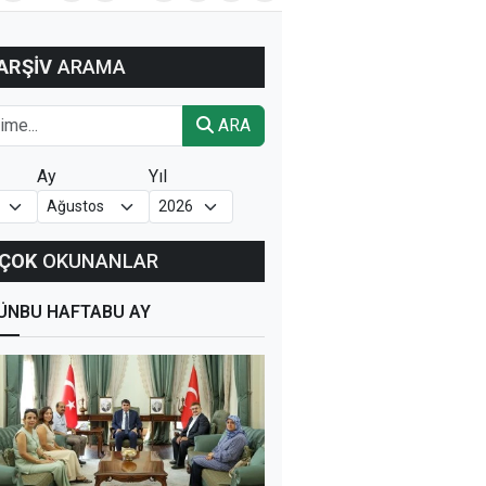
ARŞİV
ARAMA
ARA
Ay
Yıl
ÇOK
OKUNANLAR
ÜN
BU HAFTA
BU AY