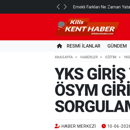
..
Emekli Farkları Ne Zaman Yat
3 GÜN ÖNCE
RESMİ İLANLAR
GÜNDEM
ANASAYFA
HABERLER
EĞİTİM
YKS
YKS GİRİŞ
ÖSYM GİRİ
SORGULAM
HABER MERKEZI
10-06-2026