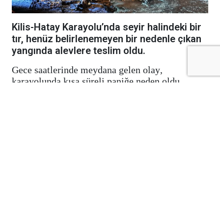
Kilis-Hatay Karayolu’nda seyir halindeki bir
tır, henüz belirlenemeyen bir nedenle çıkan
yangında alevlere teslim oldu.
Gece saatlerinde meydana gelen olay,
karayolunda kısa süreli paniğe neden oldu.
Edinilen bilgilere göre, seyir halindeki tırdan
yükselen dumanları fark eden sürücü, aracı
güvenli bir noktaya çekerek durumu 112 Acil
Çağrı Merkezi’ne bildirdi. İhbar üzerine bölgeye
itfaiye, jandarmave diğer güvenlik ekipleri sevk
edildi.
Kısa sürede büyüyen yangın, tırın büyük
bölümünü sararken ekipler alevleri kontrol altına
almak için yoğun çaba sarf etti. Olay sırasında
can kaybı ya da yaralanma yaşanmadığı
öğrenildi.