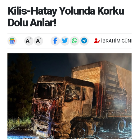
Kilis-Hatay Yolunda Korku
Dolu Anlar!
+
-
A
A
İBRAHIM GÜNEŞ