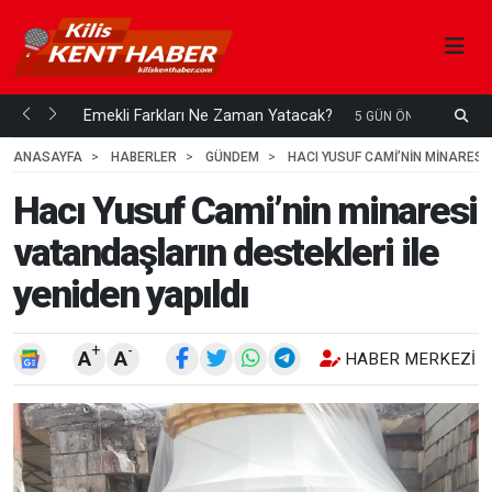
ani mi...
Emekli Farkları Ne Zaman Yatacak?
S
5 GÜN ÖNCE
H
ANASAYFA
HABERLER
GÜNDEM
HACI YUSUF CAMI’NIN MINARESI 
Hacı Yusuf Cami’nin minaresi
vatandaşların destekleri ile
yeniden yapıldı
+
-
A
A
HABER MERKEZI