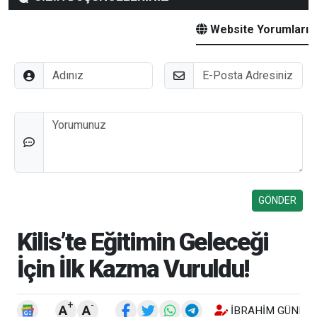
Website Yorumları
Adınız
E-Posta
Düşünceleriniz
Kilis’te Eğitimin Geleceği
İçin İlk Kazma Vuruldu!
+
-
A
A
İBRAHIM GÜNEŞ