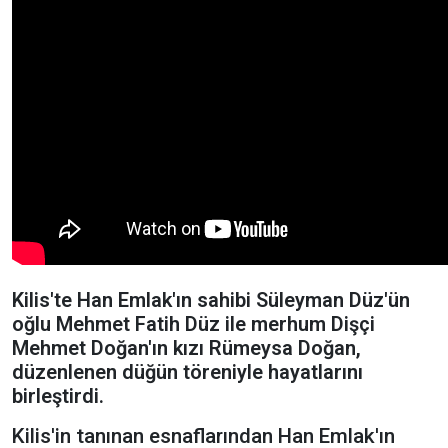
Kilis'te Han Emlak'ın sahibi Süleyman Düz'ün
oğlu Mehmet Fatih Düz ile merhum Dişçi
Mehmet Doğan'ın kızı Rümeysa Doğan,
düzenlenen düğün töreniyle hayatlarını
birleştirdi.
Kilis'in tanınan esnaflarından Han Emlak'ın