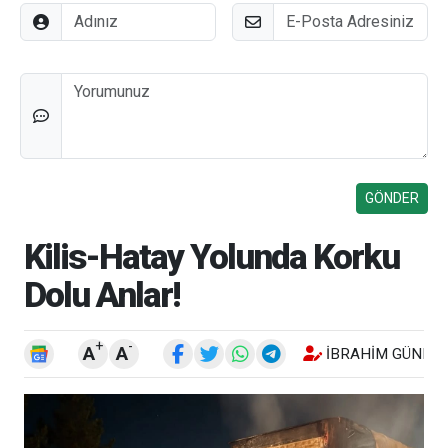
Adınız
E-Posta
Düşünceleriniz
Kilis-Hatay Yolunda Korku
Dolu Anlar!
+
-
A
A
İBRAHIM GÜNEŞ