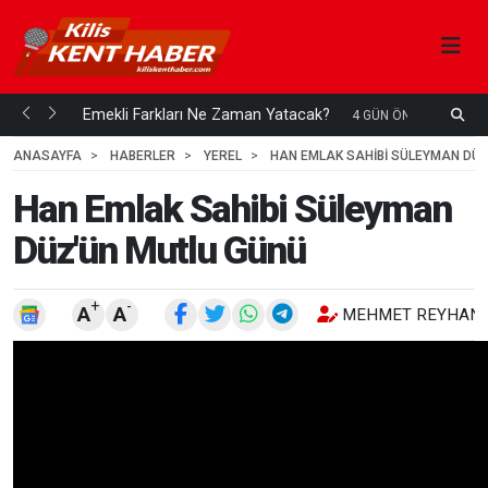
ani mi...
Emekli Farkları Ne Zaman Yatacak?
S
4 GÜN ÖNCE
H
ANASAYFA
HABERLER
YEREL
HAN EMLAK SAHIBI SÜLEYMAN DÜ
Han Emlak Sahibi Süleyman
Düz'ün Mutlu Günü
+
-
A
A
MEHMET REYHANL