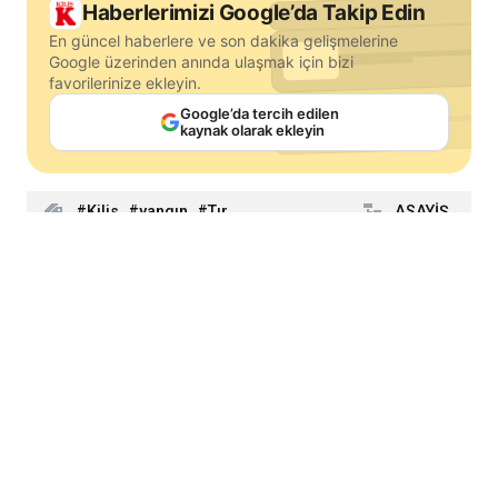
Haberlerimizi Google’da Takip Edin
En güncel haberlere ve son dakika gelişmelerine
Google üzerinden anında ulaşmak için bizi
favorilerinize ekleyin.
Google’da tercih edilen
kaynak olarak ekleyin
Kilis
yangın
Tır
ASAYİŞ
SİZİN
DÜŞÜNCELERİNİZ
Website Yorumları
Adınız
E-Posta
Düşünceleriniz