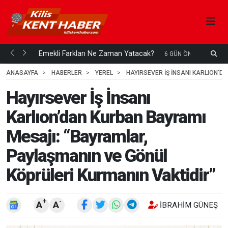
ani mi...
Emekli Farkları Ne Zaman Yatacak?
S
6 GÜN ÖNCE
H
ANASAYFA
HABERLER
YEREL
HAYIRSEVER İŞ İNSANI KARLION’
Hayırsever İş İnsanı
Karlıon’dan Kurban Bayramı
Mesajı: “Bayramlar,
Paylaşmanın ve Gönül
Köprüleri Kurmanın Vaktidir”
+
-
A
A
İBRAHIM GÜNEŞ