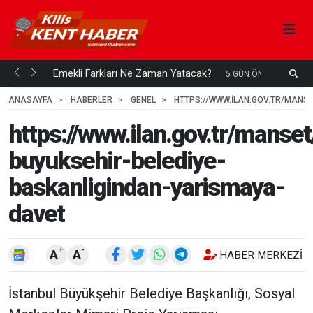
ani mi...
Emekli Farkları Ne Zaman Yatacak?
S
5 GÜN ÖNCE
H
ANASAYFA
HABERLER
GENEL
HTTPS://WWW.ILAN.GOV.TR/MANS
https://www.ilan.gov.tr/manset
buyuksehir-belediye-
baskanligindan-yarismaya-
davet
+
-
A
A
HABER MERKEZI
İstanbul Büyükşehir Belediye Başkanlığı, Sosyal