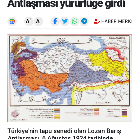
Antlaşması yürürlüğe girdi
+
-
A
A
HABER MERKEZI
Türkiye'nin tapu senedi olan Lozan Barış
Antlaşması, 6 Ağustos 1924 tarihinde