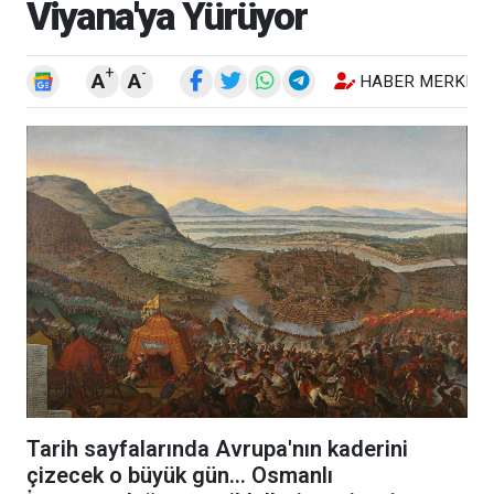
Viyana'ya Yürüyor
+
-
A
A
HABER MERKEZI
Tarih sayfalarında Avrupa'nın kaderini
çizecek o büyük gün... Osmanlı