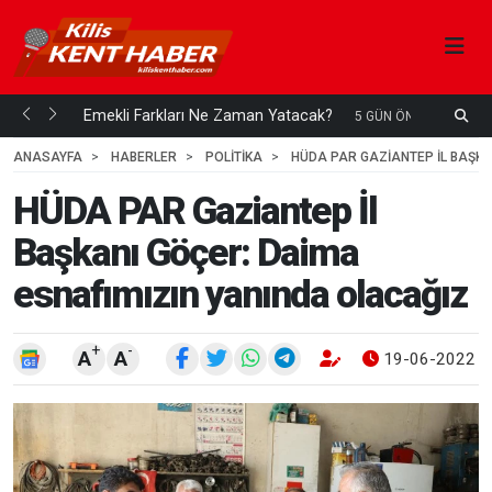
ani mi...
Emekli Farkları Ne Zaman Yatacak?
S
5 GÜN ÖNCE
H
ANASAYFA
HABERLER
POLİTİKA
HÜDA PAR GAZIANTEP İL BAŞKA
HÜDA PAR Gaziantep İl
Başkanı Göçer: Daima
esnafımızın yanında olacağız
+
-
A
A
19-06-2022 1