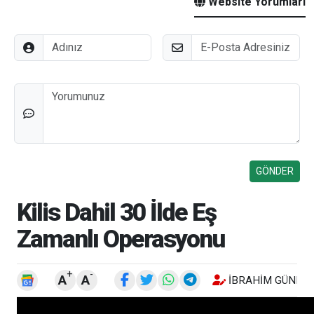
Website Yorumları
Adınız
E-Posta
Düşünceleriniz
Kilis Dahil 30 İlde Eş
Zamanlı Operasyonu
+
-
A
A
İBRAHIM GÜNEŞ