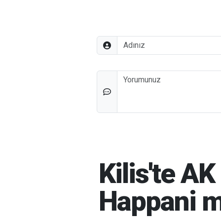
Adınız
Düşünceleriniz
Kilis'te A
Happani m