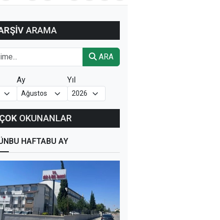
ARŞİV
ARAMA
ARA
Ay
Yıl
ÇOK
OKUNANLAR
ÜN
BU HAFTA
BU AY