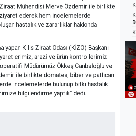
K
iraat Mühendisi Merve Özdemir ile birlikte
rı ziyaret ederek hem incelemelerde
K
B
uşan hastalık ve zararlıklar hakkında
K
ma yapan Kilis Ziraat Odası (KİZO) Başkanı
iyaretlerimiz, arazi ve ürün kontrollerimiz
ooperatifi Müdürümüz Ökkeş Canbaloğlu ve
ir ile birlikte domates, biber ve patlıcan
nlerde incelemelerde bulunup bitki hastalık
rimize bilgilendirme yaptık’’ dedi.