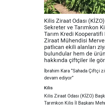
Kilis Ziraat Odası (KİZO
Sekreter ve Tarımkon Ki
Tarım Kredi Kooperatif
Ziraat Mühendisi Merve Ö
patlıcan ekili alanları 
bulundular hem de ürünl
hakkında çiftçiler ile gö
İbrahim Kara ‘’Sahada Çiftçi z
devam ediyor’’
Kilis
Kilis Ziraat Odası (KİZO) Baş
Tarımkon Kilis İl Başkanı Meh