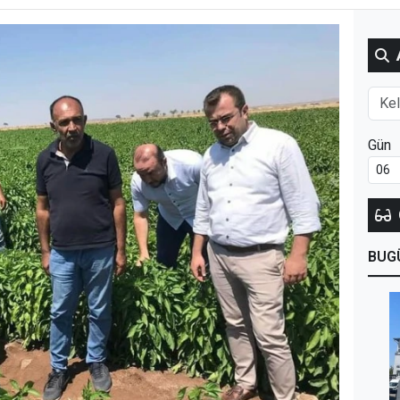
Gün
BUG