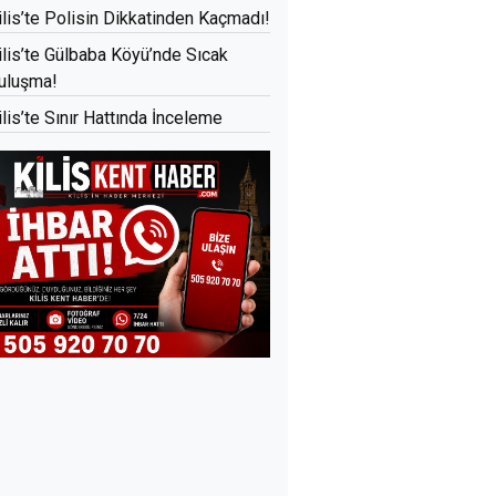
ilis’te Polisin Dikkatinden Kaçmadı!
ilis’te Gülbaba Köyü’nde Sıcak
uluşma!
ilis’te Sınır Hattında İnceleme