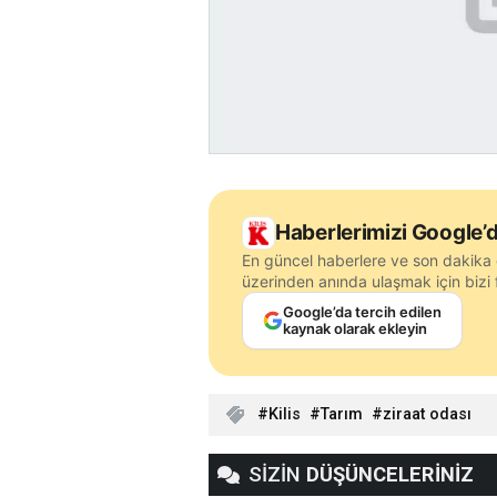
Haberlerimizi Google’d
En güncel haberlere ve son dakika 
üzerinden anında ulaşmak için bizi f
Google’da tercih edilen
kaynak olarak ekleyin
Kilis
Tarım
ziraat odası
SİZİN
DÜŞÜNCELERİNİZ