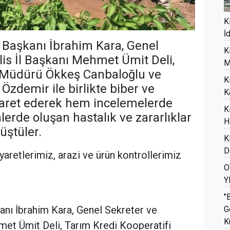
K
İ
) Başkanı İbrahim Kara, Genel
K
lis İl Başkanı Mehmet Ümit Deli,
M
i Müdürü Ökkeş Canbaloğlu ve
K
zdemir ile birlikte biber ve
K
ziyaret ederek hem incelemelerde
K
erde oluşan hastalık ve zararlıklar
H
rüştüler.
K
D
iyaretlerimiz, arazi ve ürün kontrollerimiz
O
Y
"
kanı İbrahim Kara, Genel Sekreter ve
G
K
met Ümit Deli, Tarım Kredi Kooperatifi