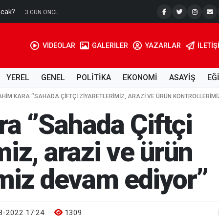
acak?
Su Kuyusu
3 GÜN ÖNCE
VİDEOLAR
GALERİLER
YAZARLAR
İLETIŞ
YEREL
GENEL
POLİTİKA
EKONOMİ
ASAYİŞ
EĞ
AHIM KARA ‘’SAHADA ÇIFTÇI ZIYARETLERIMIZ, ARAZI VE ÜRÜN KONTROLLERIM
a ‘’Sahada Çiftçi
miz, arazi ve ürün
miz devam ediyor’’
8-2022 17:24
1309