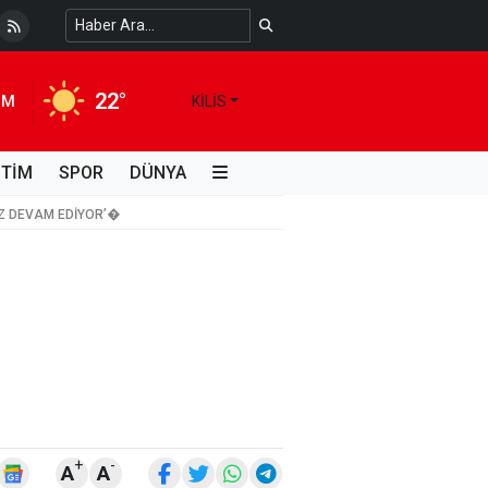
 Temiz Suya Erişimde Kalıcı Bir Çözüm
4 HAFTA ÖNCE
22°
IM
KILIS
İTİM
SPOR
DÜNYA
IZ DEVAM EDIYOR’�
+
-
A
A