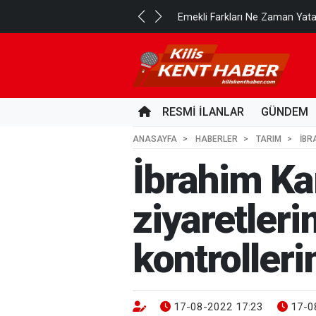
..
Emekli Farkları Ne Zaman Yat
5 SAAT ÖNCE
RESMİ İLANLAR
GÜNDEM
ANASAYFA
HABERLER
TARIM
İBR
İbrahim Kar
ziyaretleri
kontrolleri
17-08-2022 17:23
17-0