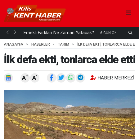
ani mi...
Emekli Farkları Ne Zaman Yatacak?
S
6 GÜN ÖNCE
H
ANASAYFA
HABERLER
TARIM
İLK DEFA EKTI, TONLARCA ELDE ETT
İlk defa ekti, tonlarca elde etti
+
-
A
A
HABER MERKEZI