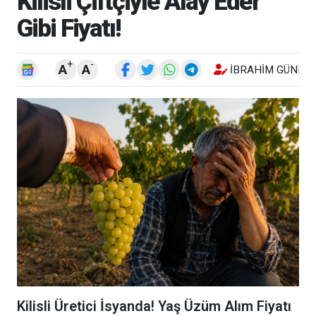
Kilisli Çiftçiyle Alay Eder
Gibi Fiyatı!
+
-
A
A
İBRAHIM GÜNEŞ
Kilisli Üretici İsyanda! Yaş Üzüm Alım Fiyatı