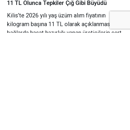
11 TL Olunca Tepkiler Çığ Gibi Büyüdü
Kilis’te 2026 yılı yaş üzüm alım fiyatının
kilogram başına 11 TL olarak açıklanması,
bağlarda hasat hazırlığı yapan üreticilerin sert
tepkisine neden oldu. Artan girdi maliyetleri
karşısında açıklanan fiyatın emeğin karşılığı
olmadığını belirten çiftçiler, “Bu fiyatla üzüm
satılırsa zarar etmek kaçınılmaz” diyerek
tepkilerini dile getirdi.
Üreticiler; mazot, gübre, ilaç, sulama, işçilik
ve nakliye giderlerinin geçen yıla göre önemli
ölçüde arttığını ifade ederek, 11 TL’lik alım
fiyatının maliyetleri dahi karşılamadığını
savundu. Birçok çiftçi, bu fiyatın bağcılığı