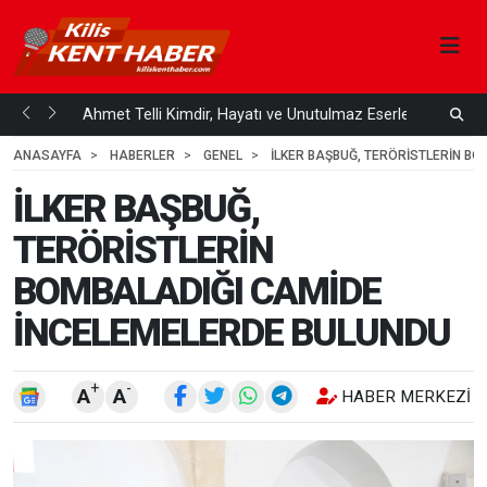
Çözüm
Ahmet Telli Kimdir, Hayatı ve Unutulmaz Eserleri Türk...
K
3
3 HAFTA ÖNCE
ANASAYFA
HABERLER
GENEL
İLKER BAŞBUĞ, TERÖRİSTLERİN B
İLKER BAŞBUĞ,
TERÖRİSTLERİN
BOMBALADIĞI CAMİDE
İNCELEMELERDE BULUNDU
+
-
A
A
HABER MERKEZI