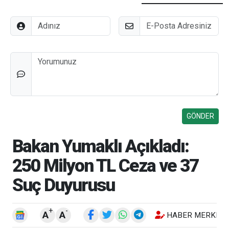
Adınız
E-Posta
Düşünceleriniz
Bakan Yumaklı Açıkladı:
250 Milyon TL Ceza ve 37
Suç Duyurusu
+
-
A
A
HABER MERKEZI