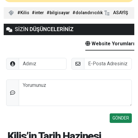
Kilis
inter
bilgisayar
dolandırıcılık
ASAYİŞ
SİZİN
DÜŞÜNCELERİNİZ
Website Yorumları
Adınız
E-Posta
Düşünceleriniz
Kilis’in Tarih Hazinesi