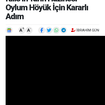
Oylum Höyük İçin Kararlı
Adım
+
-
A
A
İBRAHIM GÜNEŞ