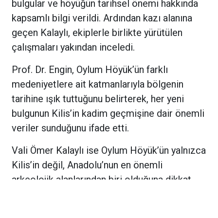
bulgular ve höyüğün tarihsel önemi hakkında
kapsamlı bilgi verildi. Ardından kazı alanına
geçen Kalaylı, ekiplerle birlikte yürütülen
çalışmaları yakından inceledi.
Prof. Dr. Engin, Oylum Höyük’ün farklı
medeniyetlere ait katmanlarıyla bölgenin
tarihine ışık tuttuğunu belirterek, her yeni
bulgunun Kilis’in kadim geçmişine dair önemli
veriler sunduğunu ifade etti.
Vali Ömer Kalaylı ise Oylum Höyük’ün yalnızca
Kilis’in değil, Anadolu’nun en önemli
arkeolojik alanlarından biri olduğuna dikkat
çekerek, tarihî mirasın korunması ve gelecek
nesillere aktarılmasının büyük önem taşıdığını