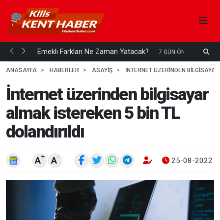
ani mi...
Emekli Farkları Ne Zaman Yatacak?
S
7 GÜN ÖNCE
H
ANASAYFA
HABERLER
ASAYİŞ
İNTERNET ÜZERINDEN BILGISAYAR 
İnternet üzerinden bilgisayar
almak istereken 5 bin TL
dolandırıldı
+
-
A
A
25-08-2022 1