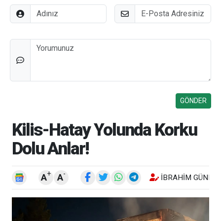
Adınız
E-Posta
Düşünceleriniz
Kilis-Hatay Yolunda Korku
Dolu Anlar!
+
-
A
A
İBRAHIM GÜNEŞ