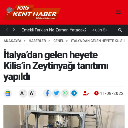
ani mi...
Emekli Farkları Ne Zaman Yatacak?
S
4 GÜN ÖNCE
H
ANASAYFA
HABERLER
GENEL
İTALYA’DAN GELEN HEYETE KILIS’IN 
İtalya’dan gelen heyete
Kilis’in Zeytinyağı tanıtımı
yapıldı
+
-
A
A
11-08-2022 1