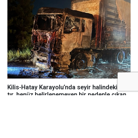
Kilis-Hatay Karayolu’nda seyir halindeki bir
tır, henüz belirlenemeyen bir nedenle çıkan
yangında alevlere teslim oldu.
Gece saatlerinde meydana gelen olay,
karayolunda kısa süreli paniğe neden oldu.
Edinilen bilgilere göre, seyir halindeki tırdan