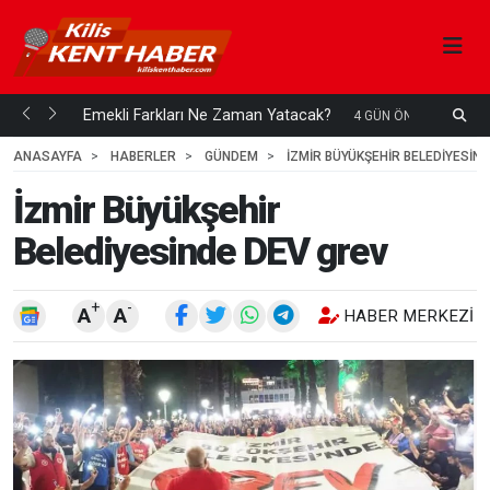
Su Kuyusu Temiz Suya Erişimde Kalıcı Bir Çözüm
A
 ÖNCE
4
HAFTA ÖNCE
ANASAYFA
HABERLER
GÜNDEM
İZMIR BÜYÜKŞEHIR BELEDIYESIN
İzmir Büyükşehir
Belediyesinde DEV grev
+
-
A
A
HABER MERKEZI