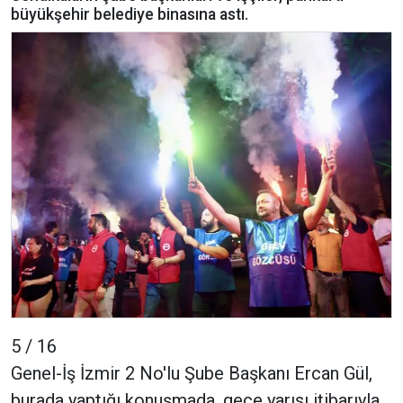
büyükşehir belediye binasına astı.
5 / 16
Genel-İş İzmir 2 No'lu Şube Başkanı Ercan Gül,
burada yaptığı konuşmada, gece yarısı itibarıyla