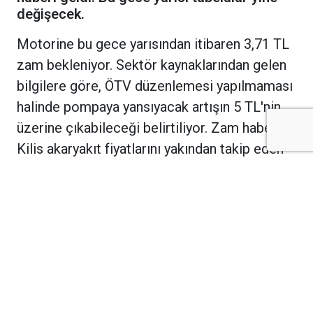
Kilis akaryakıt fiyatlarını yakından takip
eden araç sahiplerini de yakından
ilgilendiren motorin fiyatlarına büyük zam
haberi geldi. Bu gece yarısı tabelalar yine
değişecek.
Motorine bu gece yarısından itibaren 3,71 TL
zam bekleniyor. Sektör kaynaklarından gelen
bilgilere göre, ÖTV düzenlemesi yapılmaması
halinde pompaya yansıyacak artışın 5 TL'nin
üzerine çıkabileceği belirtiliyor. Zam haberi,
Kilis akaryakıt fiyatlarını yakından takip eden
araç sahiplerini de yakından ilgilendiriyor.