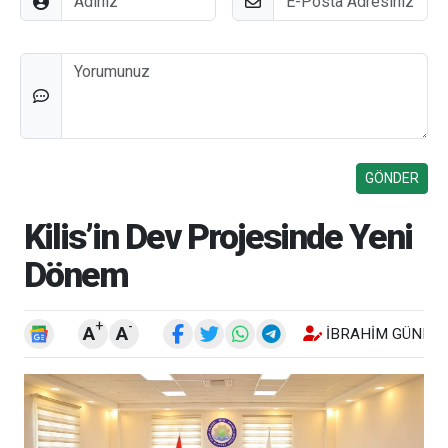
Düşünceleriniz
Kilis’in Dev Projesinde Yeni
Dönem
+
-
A
A
İBRAHIM GÜNEŞ