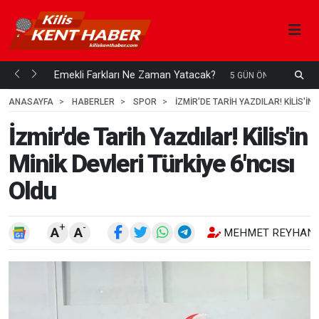
ani mi...
Emekli Farkları Ne Zaman Yatacak?
S
5 GÜN ÖNCE
H
ANASAYFA
HABERLER
SPOR
İZMIR'DE TARIH YAZDILAR! KILIS'IN
İzmir'de Tarih Yazdılar! Kilis'in
Minik Devleri Türkiye 6'ncısı
Oldu
+
-
A
A
MEHMET REYHANL