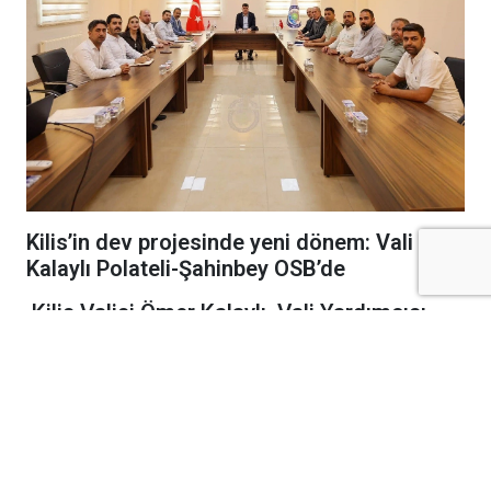
Kilis’in dev projesinde yeni dönem: Vali
Kalaylı Polateli-Şahinbey OSB’de
Kilis Valisi Ömer Kalaylı, Vali Yardımcısı
Murat Demirbilek ile birlikte Polateli-
Şahinbey Organize Sanayi Bölge Müdürlüğü
görevine atanan İzzet Toprak’a hayırlı olsun
ziyaretinde bulundu.