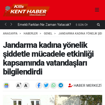
ani mi...
Emekli Farkları Ne Zaman Yatacak?
S
5 GÜN ÖNCE
H
ANASAYFA
HABERLER
GENEL
JANDARMA KADINA YÖNELIK ŞIDDE
Jandarma kadına yönelik
şiddetle mücadele etkinliği
kapsamında vatandaşları
bilgilendirdi
+
-
A
A
HABER MERKEZI