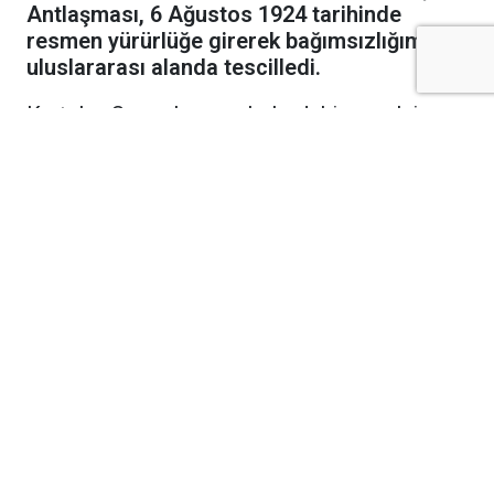
Antlaşması, 6 Ağustos 1924 tarihinde
resmen yürürlüğe girerek bağımsızlığımızı
uluslararası alanda tescilledi.
Kurtuluş Savaşı'nın cephelerdeki emsalsiz
zaferinin ardından diplomasi masasında
kazanılan en büyük başarı olan Lozan Barış
Antlaşması, bundan tam 102 yıl önce bugün
resmen yürürlüğe girdi. 24 Temmuz 1923'te
İsviçre'nin Lozan kentinde imzalanan tarihi
antlaşma, meclis onay süreçlerinin ülkeler
tarafından tamamlanmasının ardından 6
Ağustos 1924 tarihinde uluslararası arenada
hukuki geçerlilik kazandı.
Kapitülasyonlar Tarihe Karıştı, Ekonomik
Zincirler Kırıldı