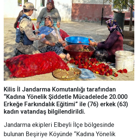
Kilis İl Jandarma Komutanlığı tarafından
“Kadına Yönelik Şiddetle Mücadelede 20.000
Erkeğe Farkındalık Eğitimi” ile (76) erkek (63)
kadın vatandaş bilgilendirildi.
Jandarma ekipleri Elbeyli İlçe bölgesinde
bulunan Beşiriye Köyünde “Kadına Yönelik