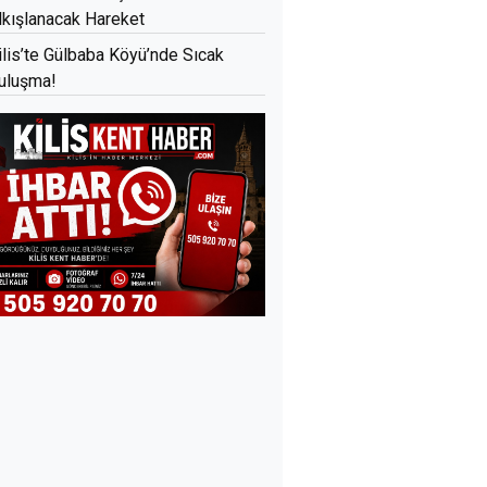
lkışlanacak Hareket
ilis’te Gülbaba Köyü’nde Sıcak
uluşma!