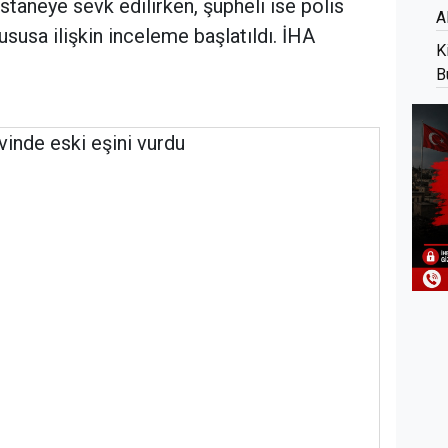
taneye sevk edilirken, şüpheli ise polis
A
ususa ilişkin inceleme başlatıldı. İHA
K
B