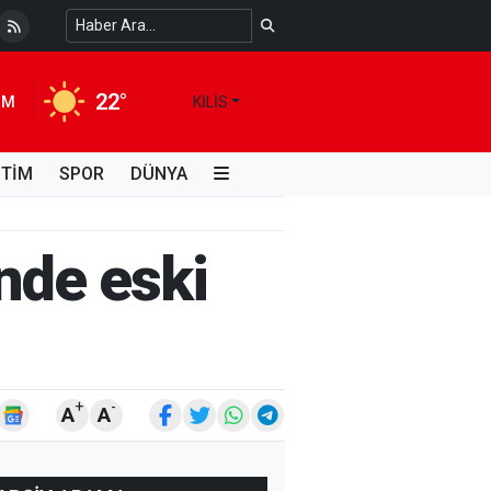
 Temiz Suya Erişimde Kalıcı Bir Çözüm
4 HAFTA ÖNCE
22°
IM
KILIS
İTİM
SPOR
DÜNYA
inde eski
+
-
A
A