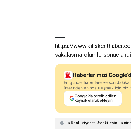
-----
https://www.kiliskenthaber.co
sakalasma-olumle-sonuclandi
Haberlerimizi Google’d
En güncel haberlere ve son dakika 
üzerinden anında ulaşmak için bizi f
Google’da tercih edilen
kaynak olarak ekleyin
Kanlı ziyaret
eski eşini
cin