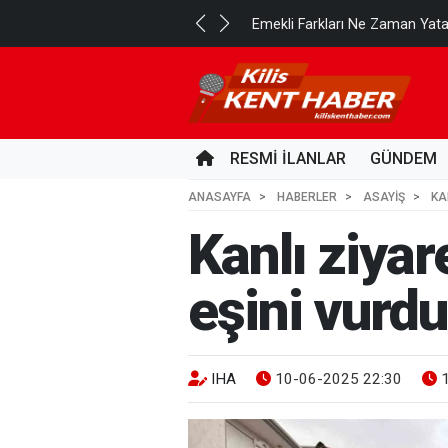
..
Emekli Farkları Ne Zaman Yat
8 SAAT ÖNCE
RESMİ İLANLAR
GÜNDEM
ANASAYFA
HABERLER
ASAYİŞ
KA
Kanlı ziyar
eşini vurdu
IHA
10-06-2025 22:30
1