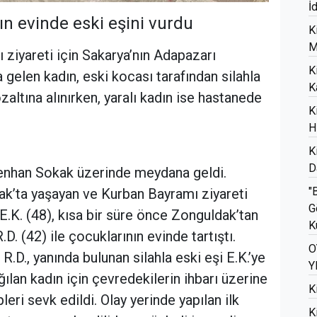
İ
nın evinde eski eşini vurdu
K
M
ziyareti için Sakarya’nın Adapazarı
K
 gelen kadın, eski kocası tarafından silahla
K
zaltına alınırken, yaralı kadın ise hastanede
K
H
K
D
menhan Sokak üzerinde meydana geldi.
"
dak’ta yaşayan ve Kurban Bayramı ziyareti
G
 E.K. (48), kısa bir süre önce Zonguldak’tan
K
D. (42) ile çocuklarının evinde tartıştı.
O
.D., yanında bulunan silahla eski eşi E.K.’ye
Y
ığılan kadın için çevredekilerin ihbarı üzerine
K
leri sevk edildi. Olay yerinde yapılan ilk
K