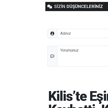
SİZİN
DÜŞÜNCELERİNİZ
Adınız
Düşünceleriniz
Kilis’te E