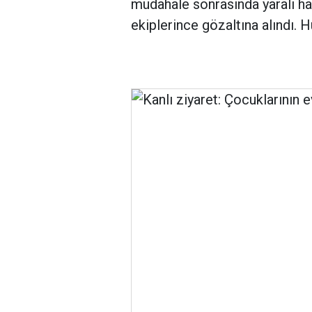
müdahale sonrasında yaralı has
ekiplerince gözaltına alındı. H