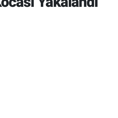
Kocası Yakalandı
6 23:28
14-07-2026 23:31
2173
Gün
BUG