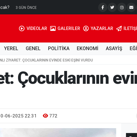
acak?
Su Kuyusu
3 GÜN ÖNCE
VİDEOLAR
GALERİLER
YAZARLAR
İLETIŞ
YEREL
GENEL
POLİTİKA
EKONOMİ
ASAYİŞ
EĞ
NLI ZIYARET: ÇOCUKLARININ EVINDE ESKI EŞINI VURDU
et: Çocuklarının ev
0-06-2025 22:31
772