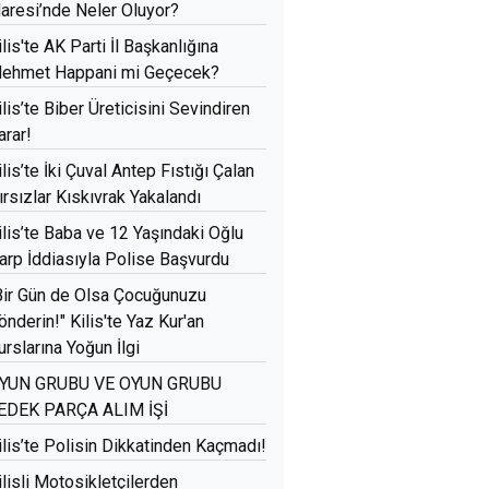
daresi’nde Neler Oluyor?
ilis'te AK Parti İl Başkanlığına
ehmet Happani mi Geçecek?
ilis’te Biber Üreticisini Sevindiren
arar!
ilis’te İki Çuval Antep Fıstığı Çalan
ırsızlar Kıskıvrak Yakalandı
ilis’te Baba ve 12 Yaşındaki Oğlu
arp İddiasıyla Polise Başvurdu
Bir Gün de Olsa Çocuğunuzu
önderin!" Kilis'te Yaz Kur'an
urslarına Yoğun İlgi
YUN GRUBU VE OYUN GRUBU
EDEK PARÇA ALIM İŞİ
ilis’te Polisin Dikkatinden Kaçmadı!
ilisli Motosikletçilerden