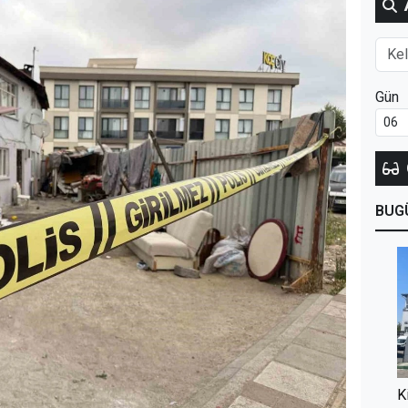
Gün
BUG
K