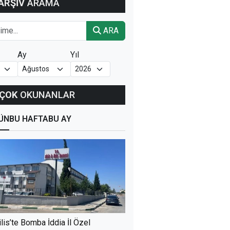
ARŞİV
ARAMA
ARA
Ay
Yıl
ÇOK
OKUNANLAR
ÜN
BU HAFTA
BU AY
ilis’te Bomba İddia İl Özel