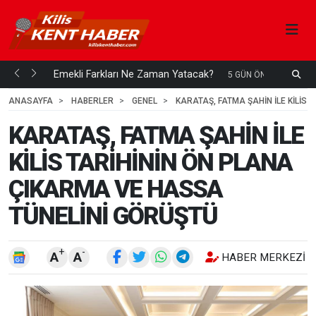
ani mi...
Emekli Farkları Ne Zaman Yatacak?
S
5 GÜN ÖNCE
H
ANASAYFA
HABERLER
GENEL
KARATAŞ, FATMA ŞAHİN İLE KİLİS
KARATAŞ, FATMA ŞAHİN İLE
KİLİS TARİHİNİN ÖN PLANA
ÇIKARMA VE HASSA
TÜNELİNİ GÖRÜŞTÜ
+
-
A
A
HABER MERKEZI