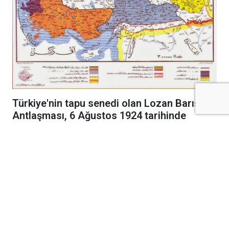
Türkiye'nin tapu senedi olan Lozan Barış
Antlaşması, 6 Ağustos 1924 tarihinde
resmen yürürlüğe girerek bağımsızlığımızı
uluslararası alanda tescilledi.
Kurtuluş Savaşı'nın cephelerdeki emsalsiz
zaferinin ardından diplomasi masasında
kazanılan en büyük başarı olan Lozan Barış
Antlaşması, bundan tam 102 yıl önce bugün
resmen yürürlüğe girdi. 24 Temmuz 1923'te