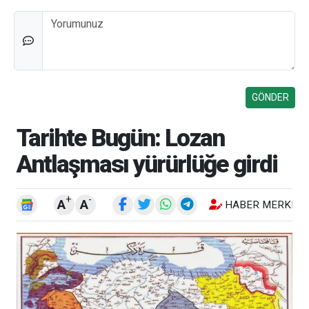
Düşünceleriniz
Tarihte Bugün: Lozan
Antlaşması yürürlüğe girdi
+
-
A
A
HABER MERKEZI