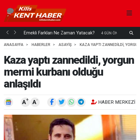
ani mi...
Emekli Farkları Ne Zaman Yatacak?
S
4 GÜN ÖNCE
H
ANASAYFA
HABERLER
ASAYİŞ
KAZA YAPTI ZANNEDILDI, YORGU
Kaza yaptı zannedildi, yorgun
mermi kurbanı olduğu
anlaşıldı
+
-
A
A
HABER MERKEZI