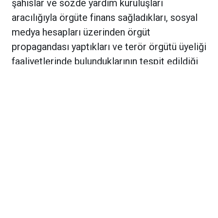
şahıslar ve sözde yardım kuruluşları
aracılığıyla örgüte finans sağladıkları, sosyal
medya hesapları üzerinden örgüt
propagandası yaptıkları ve terör örgütü üyeliği
faaliyetlerinde bulunduklarının tespit edildiği
bildirildi.
Operasyonlar sırasında çok sayıda dijital
materyal ve örgütsel dokümana da el
konulduğu öğrenildi. Ele geçirilen
materyallerin incelenmek üzere ilgili birimlere
gönderildiği belirtildi.
Güvenlik kaynakları, düzenlenen
operasyonların terör örgütünün finans
kaynaklarının kurutulması, propaganda