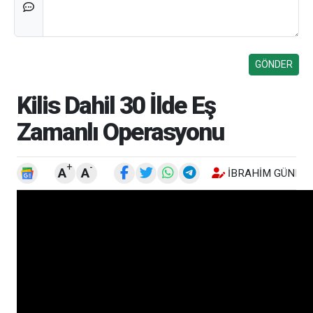
Kilis Dahil 30 İlde Eş
Zamanlı Operasyonu
+
-
A
A
İBRAHIM GÜNEŞ