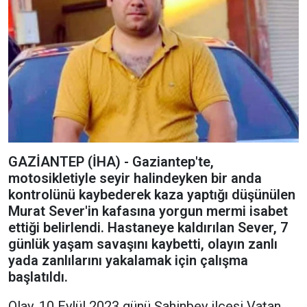
GAZİANTEP (İHA) - Gaziantep'te,
motosikletiyle seyir halindeyken bir anda
kontrolünü kaybederek kaza yaptığı düşünülen
Murat Sever'in kafasına yorgun mermi isabet
ettiği belirlendi. Hastaneye kaldırılan Sever, 7
günlük yaşam savaşını kaybetti, olayın zanlı
yada zanlılarını yakalamak için çalışma
başlatıldı.
Olay, 10 Eylül 2023 günü Şahinbey ilçesi Vatan