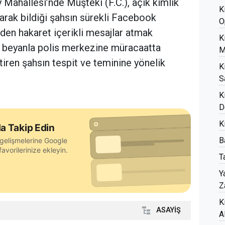
y Mahallesi’nde Müşteki (F.C.), açık kimlik
K
olarak bildiği şahsın sürekli Facebook
O
en hakaret içerikli mesajlar atmak
K
 beyanla polis merkezine müracaatta
M
tiren şahsın tespit ve teminine yönelik
K
S
K
D
K
a Takip Edin
B
gelişmelerine Google
avorilerinize ekleyin.
T
Y
Z
K
ASAYİŞ
A