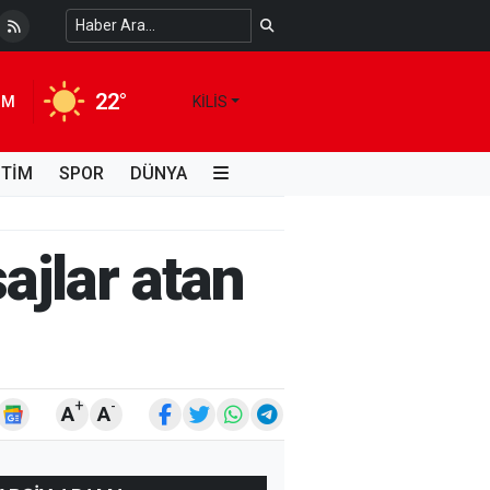
 Temiz Suya Erişimde Kalıcı Bir Çözüm
4 HAFTA ÖNCE
22°
IM
KILIS
İTİM
SPOR
DÜNYA
ajlar atan
+
-
A
A