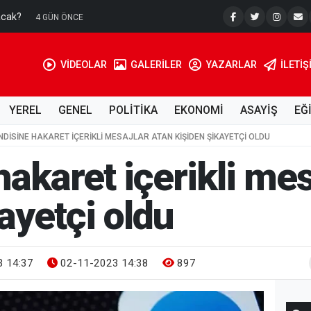
acak?
Su Kuyusu
4 GÜN ÖNCE
VİDEOLAR
GALERİLER
YAZARLAR
İLETIŞ
YEREL
GENEL
POLİTİKA
EKONOMİ
ASAYİŞ
EĞ
NDISINE HAKARET IÇERIKLI MESAJLAR ATAN KIŞIDEN ŞIKAYETÇI OLDU
akaret içerikli mes
ayetçi oldu
 14:37
02-11-2023 14:38
897