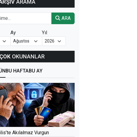
ARŞİV
ARAMA
ARA
Ay
Yıl
ÇOK
OKUNANLAR
ÜN
BU HAFTA
BU AY
ilis’te Akılalmaz Vurgun