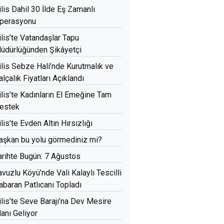
ilis Dahil 30 İlde Eş Zamanlı
perasyonu
ilis’te Vatandaşlar Tapu
üdürlüğünden Şikâyetçi
ilis Sebze Hali’nde Kurutmalık ve
alçalık Fiyatları Açıklandı
ilis’te Kadınların El Emeğine Tam
estek
ilis’te Evden Altın Hırsızlığı
aşkan bu yolu görmediniz mi?
arihte Bugün: 7 Ağustos
avuzlu Köyü’nde Vali Kalaylı Tescilli
abaran Patlıcanı Topladı
ilis’te Seve Barajı’na Dev Mesire
lanı Geliyor