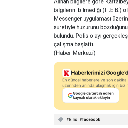
Alınan bilgilere göre Kartalbe
bilgilerini bilmediği (H.E.B.) 
Messenger uygulaması üzerind
suretiyle huzurunu bozduğunu
bulundu. Polis olayı gerçekleş
çalışma başlattı.
(Haber Merkezi)
Haberlerimizi Google’d
En güncel haberlere ve son dakika 
üzerinden anında ulaşmak için bizi f
Google’da tercih edilen
kaynak olarak ekleyin
kilis
facebook