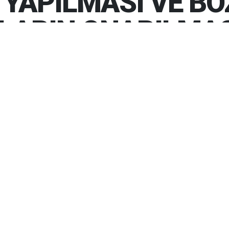
 YAPILMASI VE B
LARIN ONARILMAS
LGELERİNE KALDIRIM YAPILMASI
LARIN ONARILMASI YAPIM İŞİ
İF BÖLGELERİNE KALDIRIM
LAN KALDIRIMLARIN ONARILMASI
Gün
YAPIM İŞİ
ırım Yapılması ve Bozulan Kaldırımların Onarılması
u İhale Kanununun 19 uncu maddesine göre açık ihale