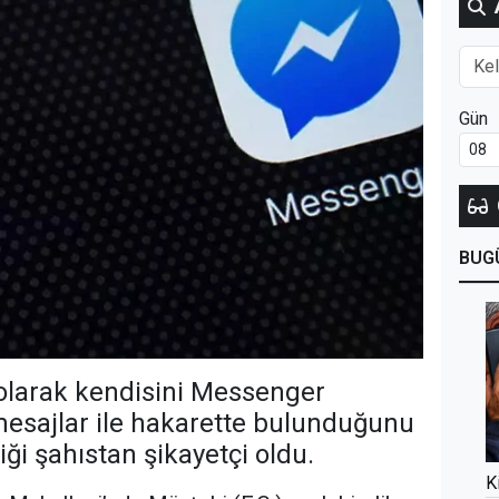
Gün
BUG
li olarak kendisini Messenger
esajlar ile hakarette bulunduğunu
iği şahıstan şikayetçi oldu.
K