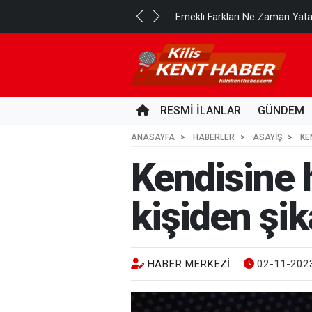
..
Emekli Farkları Ne Zaman Yat
1 GÜN ÖNCE
RESMİ İLANLAR
GÜNDEM
ANASAYFA
HABERLER
ASAYİŞ
KE
Kendisine h
kişiden şik
HABER MERKEZI
02-11-2023