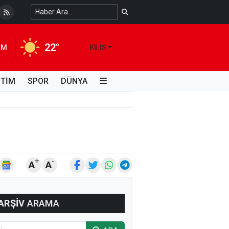
 Temiz Suya Erişimde Kalıcı Bir Çözüm
4 HAFTA ÖNCE
22°
IM
KILIS
İTİM
SPOR
DÜNYA
+
-
A
A
ARŞİV
ARAMA