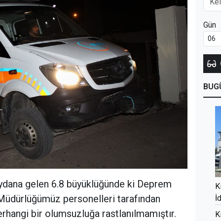
Gün
BUG
eydana gelen 6.8 büyüklüğünde ki Deprem
K
 Müdürlüğümüz personelleri tarafından
İ
erhangi bir olumsuzluğa rastlanılmamıştır.
K