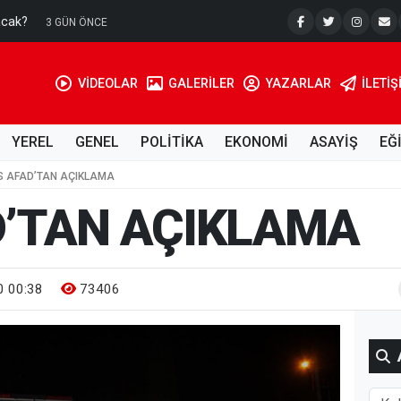
acak?
Su Kuyusu
3 GÜN ÖNCE
VİDEOLAR
GALERİLER
YAZARLAR
İLETIŞ
YEREL
GENEL
POLİTİKA
EKONOMİ
ASAYİŞ
EĞ
İS AFAD’TAN AÇIKLAMA
D’TAN AÇIKLAMA
 00:38
73406