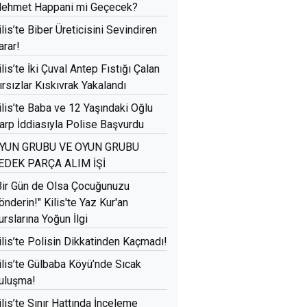
ehmet Happani mi Geçecek?
ilis’te Biber Üreticisini Sevindiren
arar!
ilis’te İki Çuval Antep Fıstığı Çalan
ırsızlar Kıskıvrak Yakalandı
ilis’te Baba ve 12 Yaşındaki Oğlu
arp İddiasıyla Polise Başvurdu
YUN GRUBU VE OYUN GRUBU
EDEK PARÇA ALIM İŞİ
Bir Gün de Olsa Çocuğunuzu
önderin!" Kilis'te Yaz Kur'an
urslarına Yoğun İlgi
ilis’te Polisin Dikkatinden Kaçmadı!
ilis’te Gülbaba Köyü’nde Sıcak
uluşma!
ilis’te Sınır Hattında İnceleme