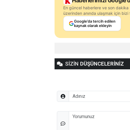
Haberlerimizi Google’d
En güncel haberlere ve son dakika 
üzerinden anında ulaşmak için bizi f
Google’da tercih edilen
kaynak olarak ekleyin
SİZİN
DÜŞÜNCELERİNİZ
Adınız
Düşünceleriniz