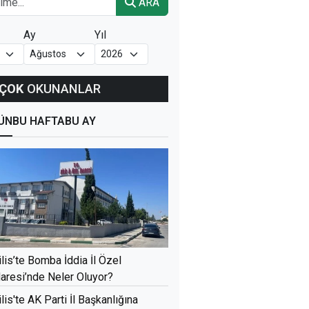
ARA
Ay
Yıl
ÇOK
OKUNANLAR
ÜN
BU HAFTA
BU AY
ilis’te Bomba İddia İl Özel
daresi’nde Neler Oluyor?
ilis'te AK Parti İl Başkanlığına