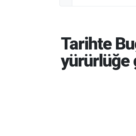
Tarihte B
yürürlüğe 
HABER MERKEZI
06-08-20