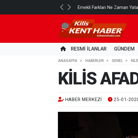
..
Emekli Farkları Ne Zaman Yat
5 SAAT ÖNCE
RESMİ İLANLAR
GÜNDEM
ANASAYFA
HABERLER
GENEL
KİL
KİLİS AFA
HABER MERKEZI
25-01-2020