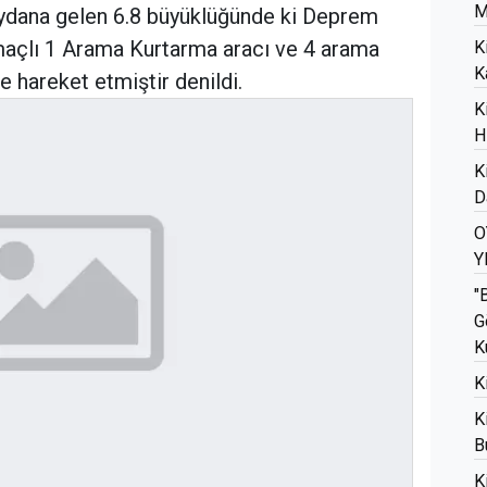
M
eydana gelen 6.8 büyüklüğünde ki Deprem
maçlı 1 Arama Kurtarma aracı ve 4 arama
K
K
e hareket etmiştir denildi.
K
H
K
D
O
Y
"
G
K
K
K
B
K