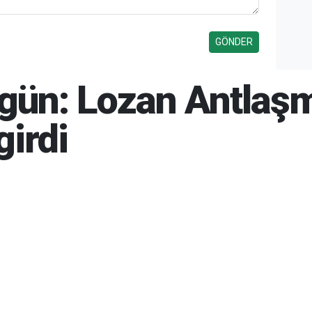
ugün: Lozan Antlaş
girdi
26 11:45
06-08-2026 15:55
275
Gün