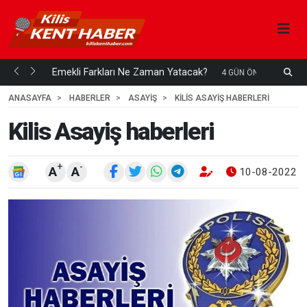
Su Kuyusu Temiz Suya Erişimde Kalıcı Bir Çözüm
A
 ÖNCE
4
HAFTA ÖNCE
ANASAYFA
HABERLER
ASAYİŞ
KILIS ASAYIŞ HABERLERI
Kilis Asayiş haberleri
+
-
A
A
10-08-2022 1