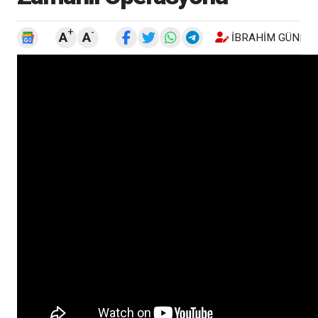
+
-
A
A
İBRAHIM GÜNEŞ