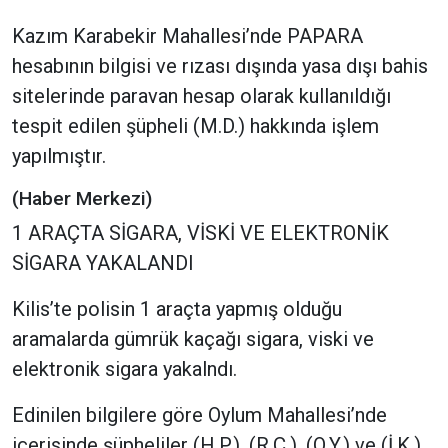
Kazım Karabekir Mahallesi’nde PAPARA
hesabının bilgisi ve rızası dışında yasa dışı bahis
sitelerinde paravan hesap olarak kullanıldığı
tespit edilen şüpheli (M.D.) hakkında işlem
yapılmıştır.
(Haber Merkezi)
1 ARAÇTA SİGARA, VİSKİ VE ELEKTRONİK
SİGARA YAKALANDI
Kilis’te polisin 1 araçta yapmış olduğu
aramalarda gümrük kaçağı sigara, viski ve
elektronik sigara yakalndı.
Edinilen bilgilere göre Oylum Mahallesi’nde
içerisinde şüpheliler (H.P.), (R.Ç.), (O.Y.) ve (İ.K.)