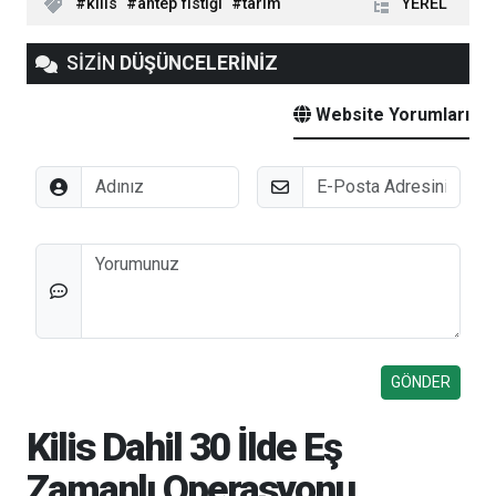
kilis
antep fıstığı
tarım
YEREL
SİZİN
DÜŞÜNCELERİNİZ
Website Yorumları
Adınız
E-Posta
Düşünceleriniz
Kilis Dahil 30 İlde Eş
Zamanlı Operasyonu