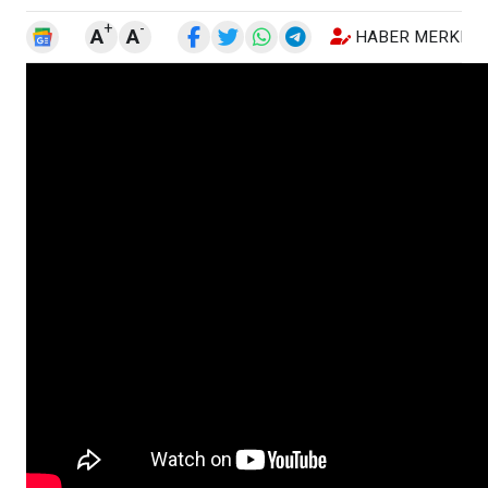
+
-
A
A
HABER MERKEZI