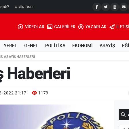
acak?
Su Kuyusu
4 GÜN ÖNCE
VİDEOLAR
GALERİLER
YAZARLAR
İLETIŞ
YEREL
GENEL
POLİTİKA
EKONOMİ
ASAYİŞ
EĞ
LIS ASAYIŞ HABERLERI
ş Haberleri
8-2022 21:17
1179