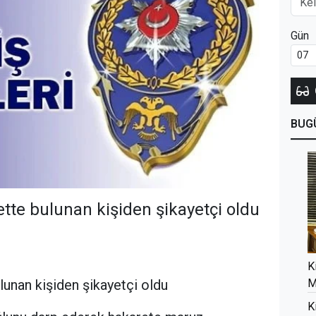
Gün
BUG
tte bulunan kişiden şikayetçi oldu
K
lunan kişiden şikayetçi oldu
M
K