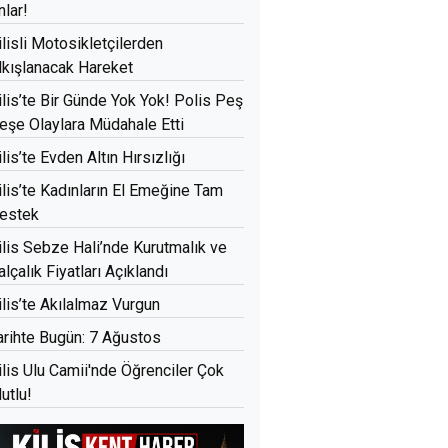
nlar!
ilisli Motosikletçilerden
lkışlanacak Hareket
ilis’te Bir Günde Yok Yok! Polis Peş
eşe Olaylara Müdahale Etti
ilis’te Evden Altın Hırsızlığı
ilis’te Kadınların El Emeğine Tam
estek
ilis Sebze Hali’nde Kurutmalık ve
alçalık Fiyatları Açıklandı
ilis’te Akılalmaz Vurgun
arihte Bugün: 7 Ağustos
ilis Ulu Camii'nde Öğrenciler Çok
utlu!