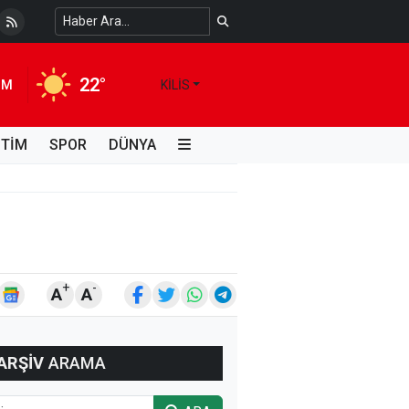
 Temiz Suya Erişimde Kalıcı Bir Çözüm
4 HAFTA ÖNCE
22°
IM
KILIS
İTİM
SPOR
DÜNYA
+
-
A
A
ARŞİV
ARAMA