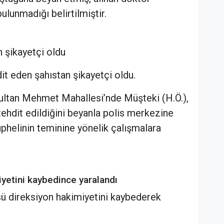
ulunmadığı belirtilmiştir.
n şikayetçi oldu
hdit eden şahıstan şikayetçi oldu.
 Sultan Mehmet Mahallesi’nde Müşteki (H.Ö.),
 tehdit edildiğini beyanla polis merkezine
üphelinin teminine yönelik çalışmalara
iyetini kaybedince yaralandı
üsü direksiyon hakimiyetini kaybederek