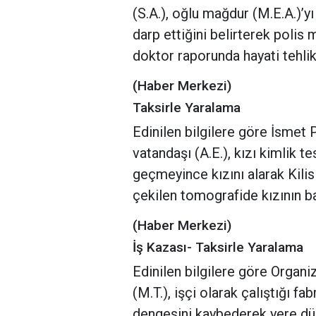
(S.A.), oğlu mağdur (M.E.A.)’y
darp ettiğini belirterek poli
doktor raporunda hayati tehlik
(Haber Merkezi)
Taksirle Yaralama
Edinilen bilgilere göre İsmet
vatandaşı (A.E.), kızı kimlik te
geçmeyince kızını alarak Kil
çekilen tomografide kızının ba
(Haber Merkezi)
İş Kazası- Taksirle Yaralama
Edinilen bilgilere göre Organ
(M.T.), işçi olarak çalıştığı f
dengesini kaybederek yere dü