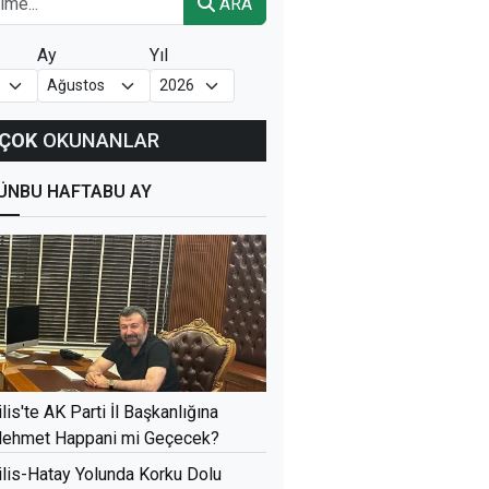
ARA
Ay
Yıl
ÇOK
OKUNANLAR
ÜN
BU HAFTA
BU AY
ilis'te AK Parti İl Başkanlığına
ehmet Happani mi Geçecek?
ilis-Hatay Yolunda Korku Dolu