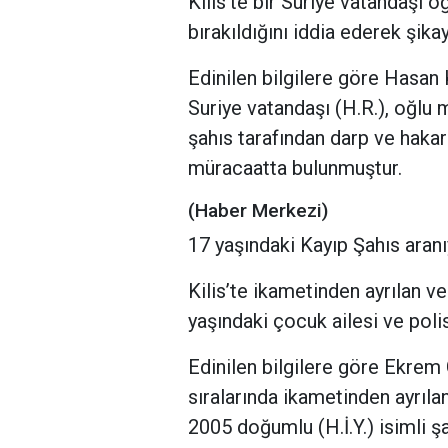
Kilis’te bir Suriye vatandaşı
bırakıldığını iddia ederek şika
Edinilen bilgilere göre Hasa
Suriye vatandaşı (H.R.), oğlu ma
şahıs tarafından darp ve hakar
müracaatta bulunmuştur.
(Haber Merkezi)
17 yaşındaki Kayıp Şahıs aran
Kilis’te ikametinden ayrılan v
yaşındaki çocuk ailesi ve polis
Edinilen bilgilere göre Ekrem
sıralarında ikametinden ayrıl
2005 doğumlu (H.İ.Y.) isimli 