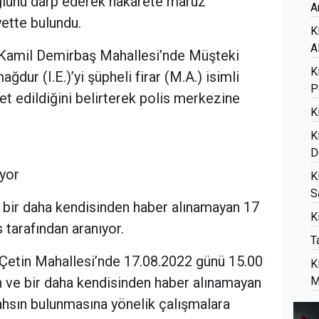
 oğlunu darp ederek hakarete maruz
A
yette bulundu.
K
A
n Kamil Demirbaş Mahallesi’nde Müşteki
K
ğdur (I.E.)’yi şüpheli firar (M.A.) isimli
P
et edildiğini belirterek polis merkezine
K
K
D
ıyor
K
S
e bir daha kendisinden haber alınamayan 17
K
 tarafından aranıyor.
T
 Çetin Mahallesi’nde 17.08.2022 günü 15.00
K
an ve bir daha kendisinden haber alınamayan
M
şahsın bulunmasına yönelik çalışmalara