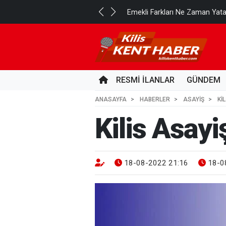
..
Emekli Farkları Ne Zaman Yat
23 SAAT ÖNCE
RESMİ İLANLAR
GÜNDEM
ANASAYFA
HABERLER
ASAYİŞ
KI
Kilis Asayi
18-08-2022 21:16
18-0