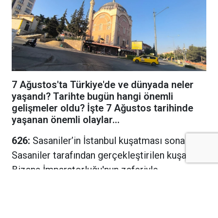
7 Ağustos'ta Türkiye'de ve dünyada neler
yaşandı? Tarihte bugün hangi önemli
gelişmeler oldu? İşte 7 Ağustos tarihinde
yaşanan önemli olaylar...
626:
Sasaniler’in İstanbul kuşatması sona erdi.
Sasaniler tarafından gerçekleştirilen kuşatma,
Bizans İmparatorluğu'nun zaferiyle
sonuçlandı.
1580:
Osmanlı sadrazamlarından Lala