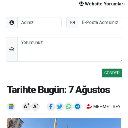
Website Yorumları
Adınız
E-Posta
Düşünceleriniz
Tarihte Bugün: 7 Ağustos
+
-
A
A
MEHMET REYHA