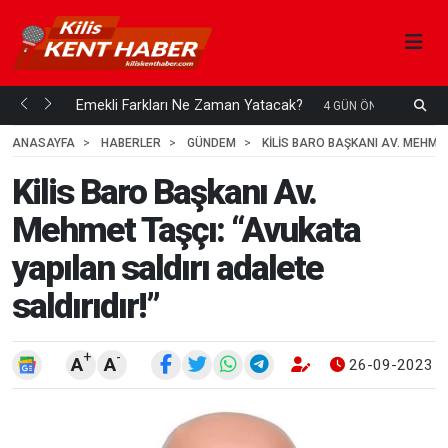
ani mi...
Emekli Farkları Ne Zaman Yatacak?
S
4 GÜN ÖNCE
H
ANASAYFA
HABERLER
GÜNDEM
KILIS BARO BAŞKANI AV. MEHMET
Kilis Baro Başkanı Av.
Mehmet Taşçı: “Avukata
yapılan saldırı adalete
saldırıdır!”
+
-
A
A
26-09-2023 1