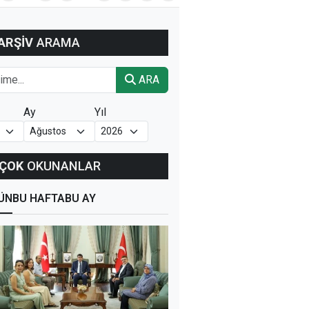
ARŞİV
ARAMA
ARA
Ay
Yıl
ÇOK
OKUNANLAR
ÜN
BU HAFTA
BU AY