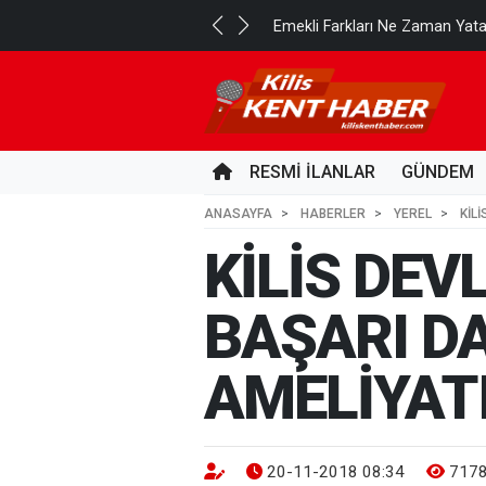
..
Emekli Farkları Ne Zaman Yat
3 GÜN ÖNCE
RESMİ İLANLAR
GÜNDEM
ANASAYFA
HABERLER
YEREL
KİL
KİLİS DEV
BAŞARI DA
AMELİYATI 
20-11-2018 08:34
717