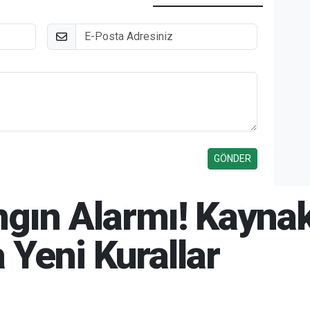
E-Posta
angın Alarmı! Kaynak
Yeni Kurallar
6 22:53
08-08-2026 22:58
695