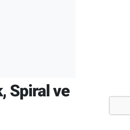
, Spiral ve
+
-
A
A