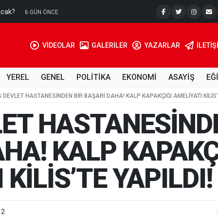
acak?
Su Kuyusu
6 GÜN ÖNCE
VİDEOLAR
GALERİLER
YAZARLAR
İLETIŞ
YEREL
GENEL
POLİTİKA
EKONOMİ
ASAYİŞ
EĞ
İS DEVLET HASTANESİNDEN BİR BAŞARI DAHA! KALP KAPAKÇIĞI AMELİYATI KİLİS’
LET HASTANESİND
HA! KALP KAPAKÇ
KİLİS’TE YAPILDI!
82