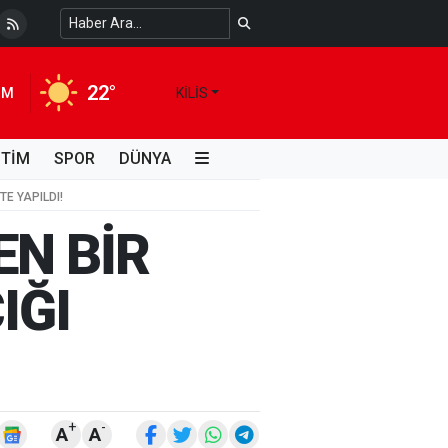
 Temiz Suya Erişimde Kalıcı Bir Çözüm
4 HAFTA ÖNCE
22°
IM
KILIS
İTİM
SPOR
DÜNYA
TE YAPILDI!
EN BİR
IĞI
+
-
A
A