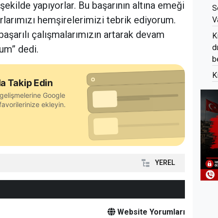
 şekilde yapıyorlar. Bu başarının altına emeği
S
rlarımızı hemşirelerimizi tebrik ediyorum.
V
başarılı çalışmalarımızın artarak devam
K
d
um” dedi.
b
K
a Takip Edin
gelişmelerine Google
avorilerinize ekleyin.
YEREL
Website Yorumları