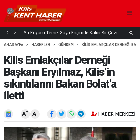
Su Kuyusu Temiz Suya Erişimde Kalıcı Bir Çözüm
A
 ÖNCE
3
HAFTA ÖNCE
ANASAYFA
HABERLER
GÜNDEM
KILIS EMLAKÇILAR DERNEĞI BAŞKA
Kilis Emlakçılar Derneği
Başkanı Eryılmaz, Kilis’in
sıkıntılarını Bakan Bolat’a
iletti
+
-
A
A
HABER MERKEZI