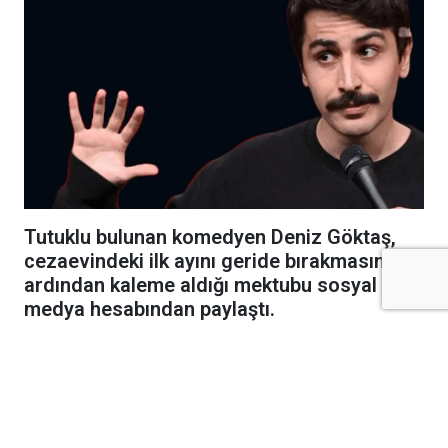
Tutuklu bulunan komedyen Deniz Göktaş,
cezaevindeki ilk ayını geride bırakmasının
ardından kaleme aldığı mektubu sosyal
medya hesabından paylaştı.
Tutukluluk süreci
Göktaş, sahneye koyduğu "Ölü Deniz" adlı
gösterisi nedeniyle "halkı kin ve düşmanlığa