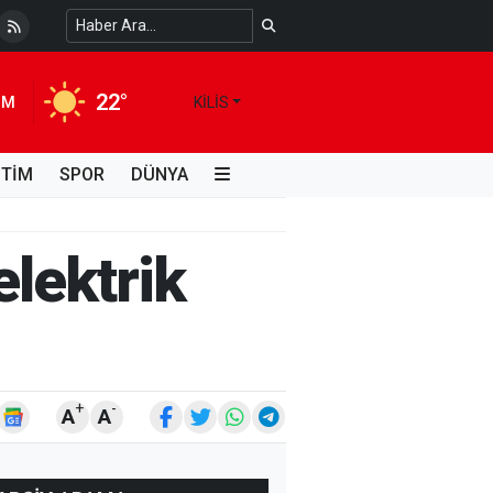
 Temiz Suya Erişimde Kalıcı Bir Çözüm
4 HAFTA ÖNCE
22°
IM
KILIS
İTİM
SPOR
DÜNYA
 elektrik
+
-
A
A