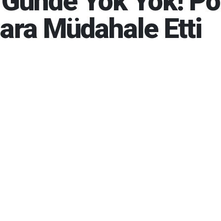
ir Günde Yok Yok! Po
ara Müdahale Etti
6 21:11
06-08-2026 21:14
41
Gün
BUG