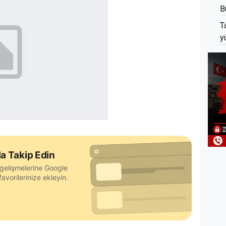
B
T
y
a Takip Edin
gelişmelerine Google
avorilerinize ekleyin.