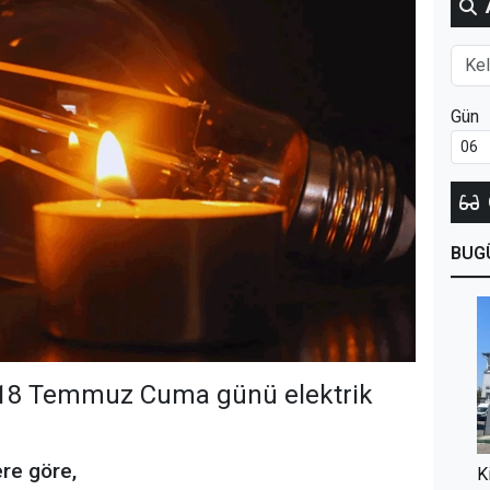
Gün
BUG
nde 18 Temmuz Cuma günü elektrik
ere göre,
K