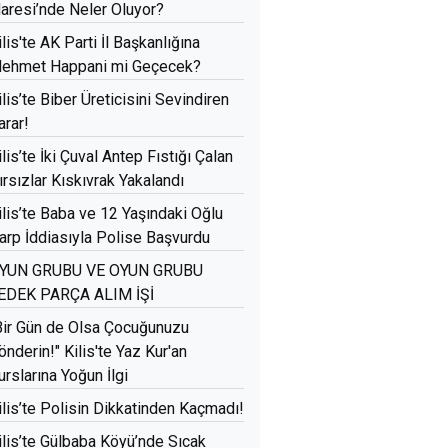
daresi’nde Neler Oluyor?
ilis'te AK Parti İl Başkanlığına
ehmet Happani mi Geçecek?
ilis’te Biber Üreticisini Sevindiren
arar!
ilis’te İki Çuval Antep Fıstığı Çalan
ırsızlar Kıskıvrak Yakalandı
ilis’te Baba ve 12 Yaşındaki Oğlu
arp İddiasıyla Polise Başvurdu
YUN GRUBU VE OYUN GRUBU
EDEK PARÇA ALIM İŞİ
Bir Gün de Olsa Çocuğunuzu
önderin!" Kilis'te Yaz Kur'an
urslarına Yoğun İlgi
ilis’te Polisin Dikkatinden Kaçmadı!
ilis’te Gülbaba Köyü’nde Sıcak