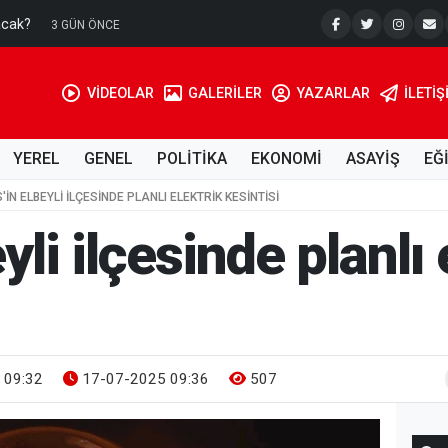
acak?
Su Kuyusu
3 GÜN ÖNCE
VİDEOLAR
GALERİLER
YAZARLAR
İLETIŞ
YEREL
GENEL
POLİTİKA
EKONOMİ
ASAYİŞ
EĞ
S'IN ELBEYLI ILÇESINDE PLANLI ELEKTRIK KESINTISI
eyli ilçesinde planlı
 09:32
17-07-2025 09:36
507