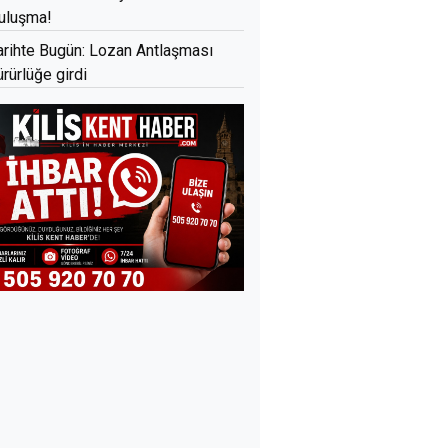
uluşma!
arihte Bugün: Lozan Antlaşması
ürürlüğe girdi