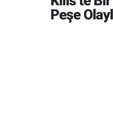
Kilis’te B
Peşe Olayl
İBRAHIM GÜNEŞ
06-08-202