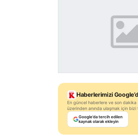
Haberlerimizi Google’d
En güncel haberlere ve son dakika 
üzerinden anında ulaşmak için bizi f
Google’da tercih edilen
kaynak olarak ekleyin