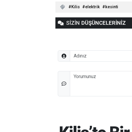
Kilis
elektrik
kesinti
SİZİN
DÜŞÜNCELERİNİZ
Adınız
Düşünceleriniz