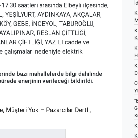
İ
.30 saatleri arasında Elbeyli ilçesinde,
K
L, YEŞİLYURT, AYDINKAYA, AKÇALAR,
M
KÖY, GEBE, İNCEYOL, TABUROĞLU,
K
AYALIPINAR, RESLAN ÇİFTLİĞİ,
K
LAR ÇİFTLİĞİ, YAZILI cadde ve
K
e çalışmaları nedeniyle elektrik
H
K
erinde bazı mahallelerde bilgi dahilinde
D
ürede enerjinin verileceği bildirildi.
O
Y
"
G
e, Müşteri Yok – Pazarcılar Dertli,
K
K
K