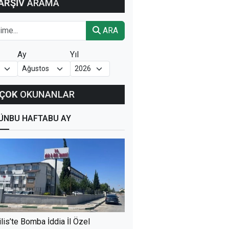
ARŞİV
ARAMA
ARA
Ay
Yıl
ÇOK
OKUNANLAR
ÜN
BU HAFTA
BU AY
ilis’te Bomba İddia İl Özel