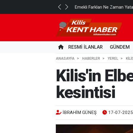
..
Emekli Farkları Ne Zaman Yat
6 SAAT ÖNCE
RESMİ İLANLAR
GÜNDEM
ANASAYFA
HABERLER
YEREL
KILI
Kilis'in Elb
kesintisi
İBRAHIM GÜNEŞ
17-07-2025