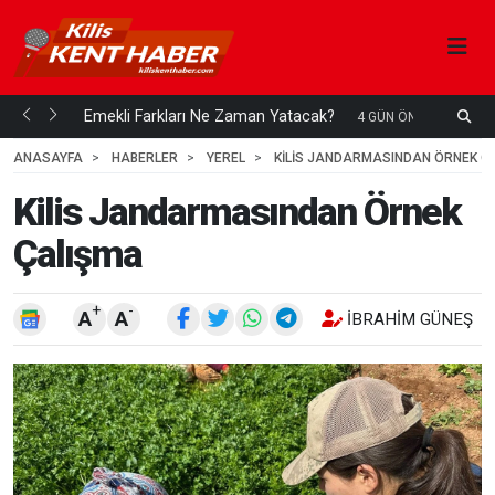
ani mi...
Emekli Farkları Ne Zaman Yatacak?
S
4 GÜN ÖNCE
H
ANASAYFA
HABERLER
YEREL
KILIS JANDARMASINDAN ÖRNEK Ç
Kilis Jandarmasından Örnek
Çalışma
+
-
A
A
İBRAHIM GÜNEŞ