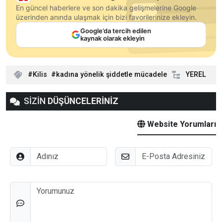
En güncel haberlere ve son dakika gelişmelerine Google
üzerinden anında ulaşmak için bizi favorilerinize ekleyin.
Google’da tercih edilen
kaynak olarak ekleyin
Kilis
kadına yönelik şiddetle mücadele
YEREL
SİZİN
DÜŞÜNCELERİNİZ
Website Yorumları
Adınız
E-Posta
Düşünceleriniz