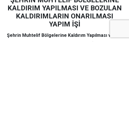
ŞEHRİN MUHTELİF BÖLGELERİNE
KALDIRIM YAPILMASI VE BOZULAN
KALDIRIMLARIN ONARILMASI
YAPIM İŞİ
Şehrin Muhtelif Bölgelerine Kaldırım Yapılması ve
Bozulan Kaldırımların Onarılması Yapım İşi
yapım işi
4734 sayılı Kamu İhale Kanununun 19 uncu maddesine
göre açık ihale usulü ile ihale edilecek olup, teklifler
sadece elektronik ortamda EKAP üzerinden alınacaktır.
İhaleye ilişkin ayrıntılı bilgiler aşağıda yer almaktadır:
İhale Kayıt Numarası (İKN)
:
2026/1467734
1- İdarenin