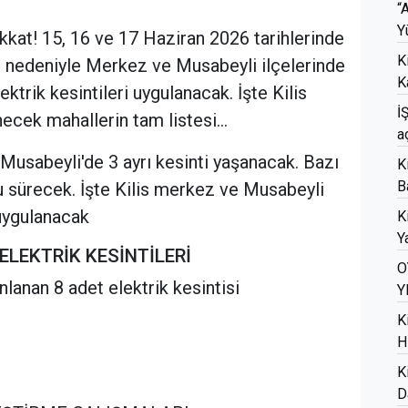
“
Y
ikkat! 15, 16 ve 17 Haziran 2026 tarihlerinde
K
ı nedeniyle Merkez ve Musabeyli ilçelerinde
K
ktrik kesintileri uygulanacak. İşte Kilis
İ
enecek mahallerin tam listesi…
a
, Musabeyli'de 3 ayrı kesinti yaşanacak. Bazı
K
B
u sürecek. İşte Kilis merkez ve Musabeyli
i uygulanacak
K
Ya
 ELEKTRİK KESİNTİLERİ
O
lanan 8 adet elektrik kesintisi
Y
K
H
K
D