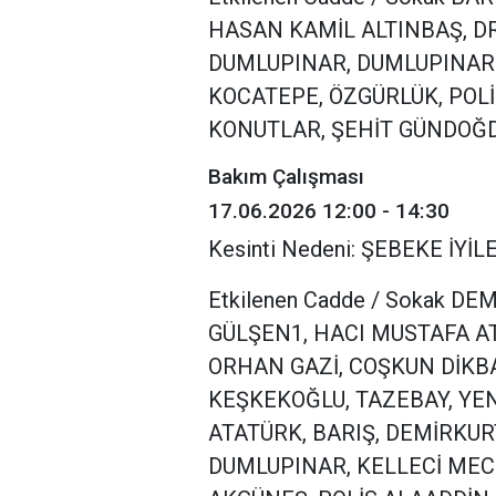
HASAN KAMİL ALTINBAŞ, D
DUMLUPINAR, DUMLUPINAR2
KOCATEPE, ÖZGÜRLÜK, POLİ
KONUTLAR, ŞEHİT GÜNDOĞD
Bakım Çalışması
17.06.2026 12:00 - 14:30
Kesinti Nedeni: ŞEBEKE İY
Etkilenen Cadde / Sokak D
GÜLŞEN1, HACI MUSTAFA A
ORHAN GAZİ, COŞKUN DİKB
KEŞKEKOĞLU, TAZEBAY, YEN
ATATÜRK, BARIŞ, DEMİRKUR
DUMLUPINAR, KELLECİ MECİ