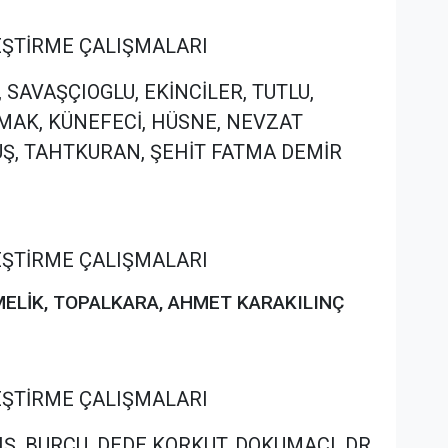
İLEŞTİRME ÇALIŞMALARI
N, SAVAŞÇIOGLU, EKİNCİLER, TUTLU,
IRMAK, KÜNEFECİ, HÜSNE, NEVZAT
UŞ, TAHTKURAN, ŞEHİT FATMA DEMİR
İLEŞTİRME ÇALIŞMALARI
SMELİK, TOPALKARA, AHMET KARAKILINÇ
İLEŞTİRME ÇALIŞMALARI
RIŞ, BURCU, DEDE KORKUT, DOKUMACI, DR.