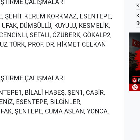
İLEŞTİRME ÇALIŞMALARI
K
ULE, ŞEHİT KEREM KORKMAZ, ESENTEPE,
K
B
 UFAK, DÜMBÜLLÜ, KUYULU, KESMELİK,
 CENGİNLİ, SEFALI, ÖZÜBERK, GÖKALP2,
UZ TÜRK, PROF. DR. HİKMET CELKAN
İLEŞTİRME ÇALIŞMALARI
ENTEPE1, BİLALİ HABEŞ, ŞEN1, CABİR,
ENİZ, ESENTEPE, BİLGİNLER,
UFAK, ŞENTEPE, CUMA ASLAN, YONCA,