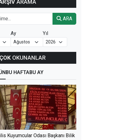
ARŞİV
ARAMA
ARA
Ay
Yıl
ÇOK
OKUNANLAR
ÜN
BU HAFTA
BU AY
ilis Kuyumcular Odası Başkanı Bilik