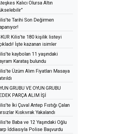
Ateşkes Kalıcı Olursa Altın
ükselebilir”
ilis’te Tarihi Son Değirmen
apanıyor!
ŞKUR Kilis’te 180 kişilik listeyi
çıkladı! İşte kazanan isimler
ilis’te kaybolan 11 yaşındaki
ayram Karataş bulundu
ilis’te Üzüm Alım Fiyatları Masaya
tırıldı
YUN GRUBU VE OYUN GRUBU
EDEK PARÇA ALIM İŞİ
ilis’te İki Çuval Antep Fıstığı Çalan
ırsızlar Kıskıvrak Yakalandı
ilis’te Baba ve 12 Yaşındaki Oğlu
arp İddiasıyla Polise Başvurdu