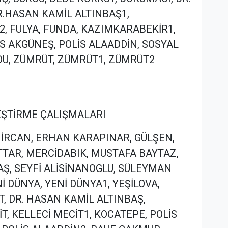
R.HASAN KAMİL ALTINBAŞ1,
, FULYA, FUNDA, KAZIMKARABEKİR1,
S AKGÜNEŞ, POLİS ALAADDİN, SOSYAL
U, ZÜMRÜT, ZÜMRÜT1, ZÜMRÜT2
İLEŞTİRME ÇALIŞMALARI
EMİRCAN, ERHAN KARAPINAR, GÜLŞEN,
TTAR, MERCİDABIK, MUSTAFA BAYTAZ,
AŞ, SEYFİ ALİSİNANOGLU, SÜLEYMAN
İ DÜNYA, YENİ DÜNYA1, YEŞİLOVA,
T, DR. HASAN KAMİL ALTINBAŞ,
T, KELLECİ MECİT1, KOCATEPE, POLİS