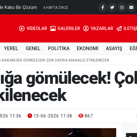
e Kalıcı Bir Çözüm
Ahmet Tell
4 HAFTA ÖNCE
VİDEOLAR
GALERİLER
YAZARLAR
İLETIŞ
YEREL
GENEL
POLİTİKA
EKONOMİ
ASAYİŞ
EĞ
IS KARANLIĞA GÖMÜLECEK! ÇOK SAYIDA MAHALLE ETKILENECEK
nlığa gömülecek! Ço
kilenecek
026 11:36
13-06-2026 11:38
867