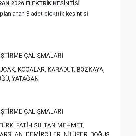
RAN 2026 ELEKTRİK KESİNTİSİ
lanlanan 3 adet elektrik kesintisi
İLEŞTİRME ÇALIŞMALARI
OĞUCAK, KOCALAR, KARADUT, BOZKAYA,
ĞÜ, YATAĞAN
İLEŞTİRME ÇALIŞMALARI
TATÜRK, FATİH SULTAN MEHMET,
ARSLAN, DEMİRCİLER, NİLÜFER, DOĞUŞ