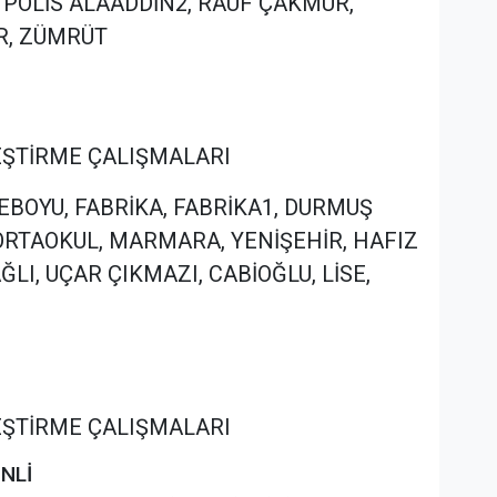
 POLİS ALAADDİN2, RAUF ÇAKMUR,
R, ZÜMRÜT
İLEŞTİRME ÇALIŞMALARI
EREBOYU, FABRİKA, FABRİKA1, DURMUŞ
ORTAOKUL, MARMARA, YENİŞEHİR, HAFIZ
LI, UÇAR ÇIKMAZI, CABİOĞLU, LİSE,
İLEŞTİRME ÇALIŞMALARI
ENLİ