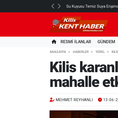
Su Kuyusu Temiz Suya Erişimd
RESMİ İLANLAR
GÜNDEM
ANASAYFA
HABERLER
YEREL
KIL
Kilis kara
mahalle et
MEHMET REYHANLI
13-06-2