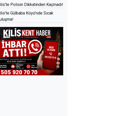
ilis’te Polisin Dikkatinden Kaçmadı!
ilis’te Gülbaba Köyü’nde Sıcak
uluşma!