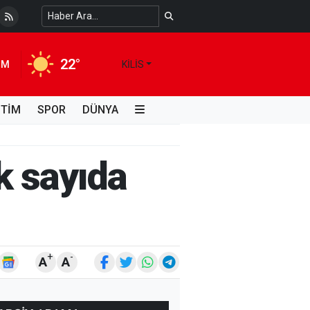
i Kimdir, Hayatı ve Unutulmaz Eserleri Türk...
4 HAFTA ÖNCE
22°
IM
KILIS
İTİM
SPOR
DÜNYA
k sayıda
+
-
A
A