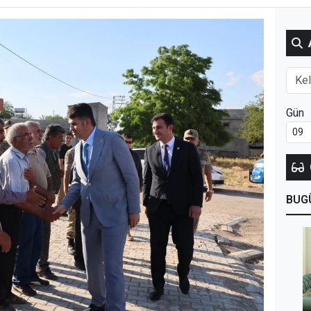
Gün
BUG