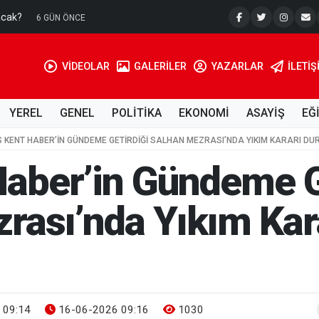
acak?
6 GÜN ÖNCE
VİDEOLAR
GALERİLER
YAZARLAR
İLETIŞ
YEREL
GENEL
POLİTİKA
EKONOMİ
ASAYİŞ
EĞ
IS KENT HABER’IN GÜNDEME GETIRDIĞI SALHAN MEZRASI’NDA YIKIM KARARI D
 Haber’in Gündeme G
rası’nda Yıkım Kar
 09:14
16-06-2026 09:16
1030