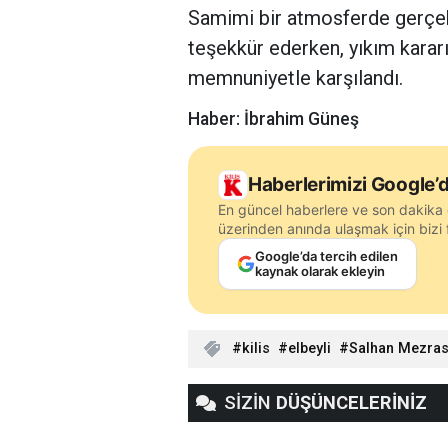
Samimi bir atmosferde gerçekl
teşekkür ederken, yıkım kararı
memnuniyetle karşılandı.
Haber: İbrahim Güneş
Haberlerimizi Google’d
En güncel haberlere ve son dakika 
üzerinden anında ulaşmak için bizi f
Google’da tercih edilen
kaynak olarak ekleyin
kilis
elbeyli
Salhan Mezras
SİZİN
DÜŞÜNCELERİNİZ