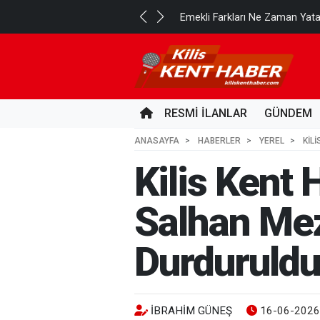
..
Emekli Farkları Ne Zaman Yat
3 GÜN ÖNCE
RESMİ İLANLAR
GÜNDEM
ANASAYFA
HABERLER
YEREL
KIL
Kilis Kent
Salhan Mez
Durduruldu
İBRAHIM GÜNEŞ
16-06-2026