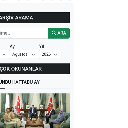
ARŞİV
ARAMA
ARA
Ay
Yıl
ÇOK
OKUNANLAR
ÜN
BU HAFTA
BU AY