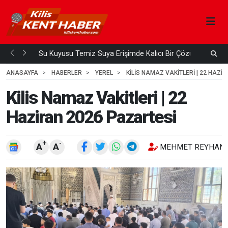
Su Kuyusu Temiz Suya Erişimde Kalıcı Bir Çözüm
A
 ÖNCE
3
HAFTA ÖNCE
ANASAYFA
HABERLER
YEREL
KILIS NAMAZ VAKITLERI | 22 HAZI
Kilis Namaz Vakitleri | 22
Haziran 2026 Pazartesi
+
-
A
A
MEHMET REYHANL