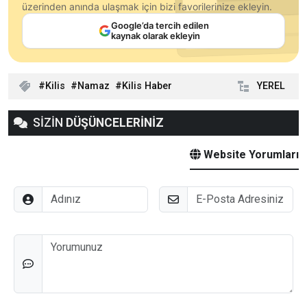
üzerinden anında ulaşmak için bizi favorilerinize ekleyin.
Google’da tercih edilen
kaynak olarak ekleyin
Kilis
Namaz
Kilis Haber
YEREL
SİZİN
DÜŞÜNCELERİNİZ
Website Yorumları
Adınız
E-Posta
Düşünceleriniz