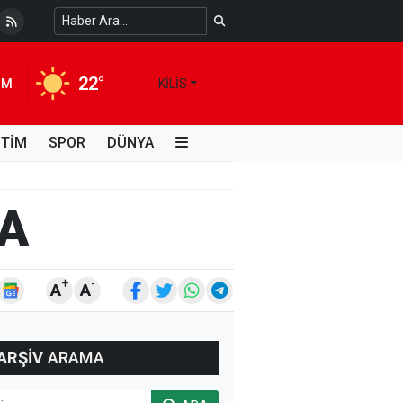
 Temiz Suya Erişimde Kalıcı Bir Çözüm
4 HAFTA ÖNCE
22°
IM
KILIS
İTİM
SPOR
DÜNYA
DA
+
-
A
A
ARŞİV
ARAMA