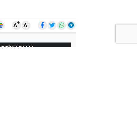
+
-
A
A
ARŞİV
ARAMA
ARA
Ay
Yıl
ÇOK
OKUNANLAR
ÜN
BU HAFTA
BU AY