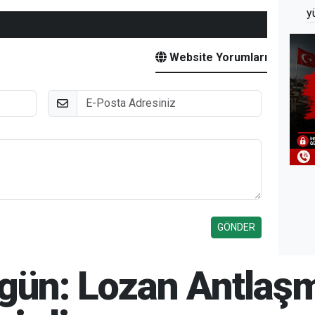
y
Website Yorumları
E-Posta
ugün: Lozan Antlaş