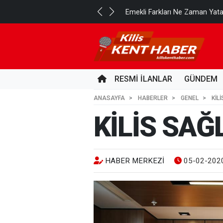
..
Emekli Farkları Ne Zaman Yat
11 SAAT ÖNCE
RESMİ İLANLAR
GÜNDEM
ANASAYFA
HABERLER
GENEL
KİL
KİLİS SAĞ
HABER MERKEZI
05-02-2020