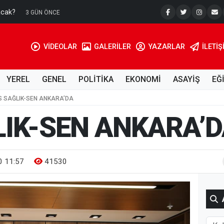
acak?
Su Kuyusu
3 GÜN ÖNCE
VİDEOLAR
GALERİLER
YAZARLAR
İLETIŞ
YEREL
GENEL
POLİTİKA
EKONOMİ
ASAYİŞ
EĞ
İS SAĞLIK-SEN ANKARA’DA
LIK-SEN ANKARA’
 11:57
41530