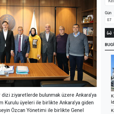
Gün
BUG
ir dizi ziyaretlerde bulunmak üzere Ankara’ya
K
im Kurulu üyeleri ile birlikte Ankara’ya giden
İ
seyin Özcan Yönetimi ile birlikte Genel
K