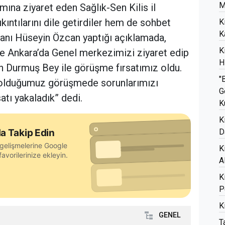
M
na ziyaret eden Sağlık-Sen Kilis il
kıntılarını dile getirdiler hem de sohbet
K
K
aşkanı Hüseyin Özcan yaptığı açıklamada,
K
te Ankara’da Genel merkezimizi ziyaret edip
H
 Durmuş Bey ile görüşme fırsatımız oldu.
"
 olduğumuz görüşmede sorunlarımızı
G
satı yakaladık” dedi.
K
K
a Takip Edin
D
gelişmelerine Google
K
avorilerinize ekleyin.
A
K
P
K
GENEL
T