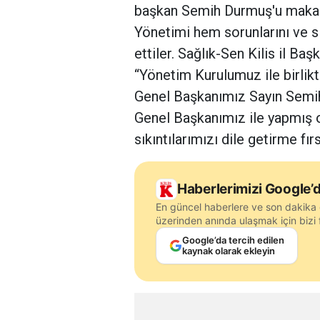
başkan Semih Durmuş'u makamı
Yönetimi hem sorunlarını ve sı
ettiler. Sağlık-Sen Kilis il B
“Yönetim Kurulumuz ile birlik
Genel Başkanımız Sayın Semih
Genel Başkanımız ile yapmış
sıkıntılarımızı dile getirme fır
Haberlerimizi Google’d
En güncel haberlere ve son dakika 
üzerinden anında ulaşmak için bizi f
Google’da tercih edilen
kaynak olarak ekleyin