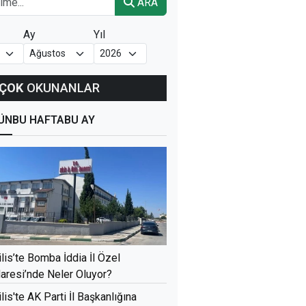
ARA
Ay
Yıl
ÇOK
OKUNANLAR
ÜN
BU HAFTA
BU AY
ilis’te Bomba İddia İl Özel
daresi’nde Neler Oluyor?
ilis'te AK Parti İl Başkanlığına