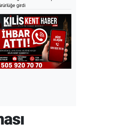
ürürlüğe girdi
ması