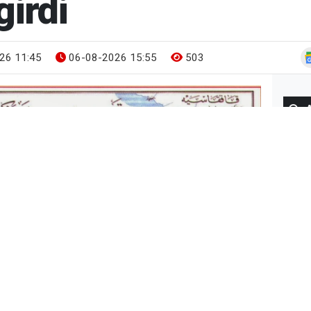
girdi
26 11:45
06-08-2026 15:55
503
Gün
BUG