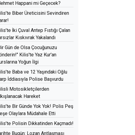
ehmet Happani mi Geçecek?
ilis’te Biber Üreticisini Sevindiren
arar!
ilis’te İki Çuval Antep Fıstığı Çalan
ırsızlar Kıskıvrak Yakalandı
Bir Gün de Olsa Çocuğunuzu
önderin!" Kilis'te Yaz Kur'an
urslarına Yoğun İlgi
ilis’te Baba ve 12 Yaşındaki Oğlu
arp İddiasıyla Polise Başvurdu
ilisli Motosikletçilerden
lkışlanacak Hareket
ilis’te Bir Günde Yok Yok! Polis Peş
eşe Olaylara Müdahale Etti
ilis’te Polisin Dikkatinden Kaçmadı!
arihte Bugün: Lozan Antlaşması