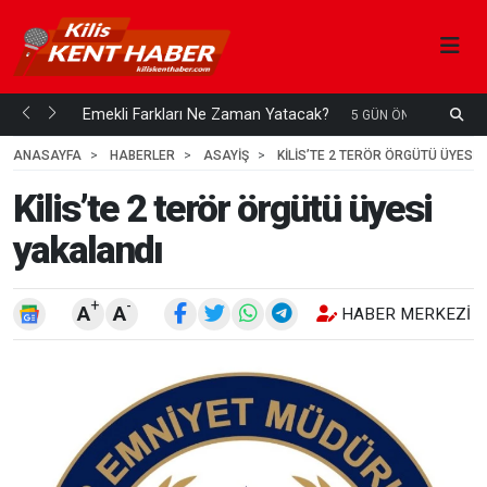
ani mi...
Emekli Farkları Ne Zaman Yatacak?
S
5 GÜN ÖNCE
H
ANASAYFA
HABERLER
ASAYİŞ
KILIS’TE 2 TERÖR ÖRGÜTÜ ÜYESI
Kilis’te 2 terör örgütü üyesi
yakalandı
+
-
A
A
HABER MERKEZI