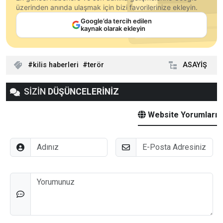
üzerinden anında ulaşmak için bizi favorilerinize ekleyin.
Google’da tercih edilen
kaynak olarak ekleyin
kilis haberleri
terör
ASAYİŞ
SİZİN
DÜŞÜNCELERİNİZ
Website Yorumları
Adınız
E-Posta
Düşünceleriniz