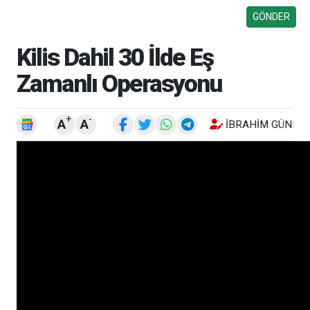
Kilis Dahil 30 İlde Eş
Zamanlı Operasyonu
+
-
A
A
İBRAHIM GÜNEŞ