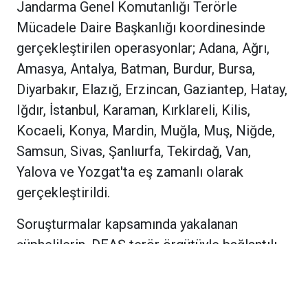
Jandarma Genel Komutanlığı Terörle
Mücadele Daire Başkanlığı koordinesinde
gerçekleştirilen operasyonlar; Adana, Ağrı,
Amasya, Antalya, Batman, Burdur, Bursa,
Diyarbakır, Elazığ, Erzincan, Gaziantep, Hatay,
Iğdır, İstanbul, Karaman, Kırklareli, Kilis,
Kocaeli, Konya, Mardin, Muğla, Muş, Niğde,
Samsun, Sivas, Şanlıurfa, Tekirdağ, Van,
Yalova ve Yozgat'ta eş zamanlı olarak
gerçekleştirildi.
Soruşturmalar kapsamında yakalanan
şüphelilerin, DEAŞ terör örgütüyle bağlantılı
şahıslar ve sözde yardım kuruluşları
aracılığıyla örgüte finans sağladıkları, sosyal
medya hesapları üzerinden örgüt