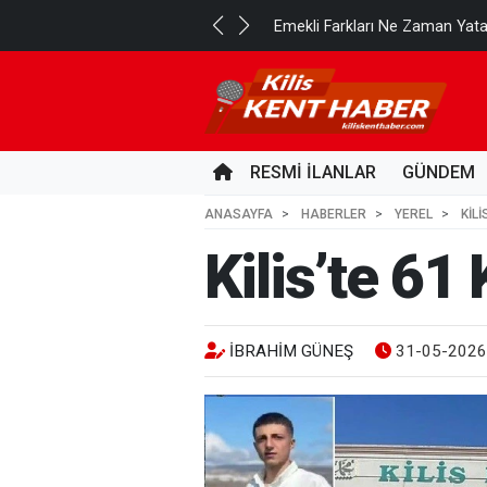
..
Emekli Farkları Ne Zaman Yat
2 GÜN ÖNCE
RESMİ İLANLAR
GÜNDEM
ANASAYFA
HABERLER
YEREL
KILI
Kilis’te 61
İBRAHIM GÜNEŞ
31-05-2026