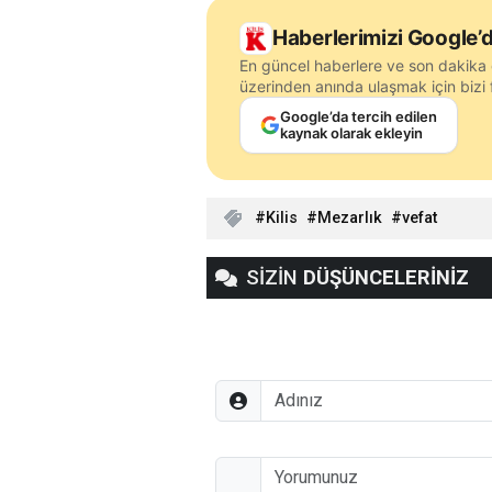
Haberlerimizi Google’d
En güncel haberlere ve son dakika 
üzerinden anında ulaşmak için bizi f
Google’da tercih edilen
kaynak olarak ekleyin
Kilis
Mezarlık
vefat
SİZİN
DÜŞÜNCELERİNİZ
Adınız
Düşünceleriniz