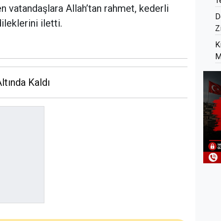
T
en vatandaşlara Allah’tan rahmet, kederli
D
leklerini iletti.
Z
K
M
Altında Kaldı