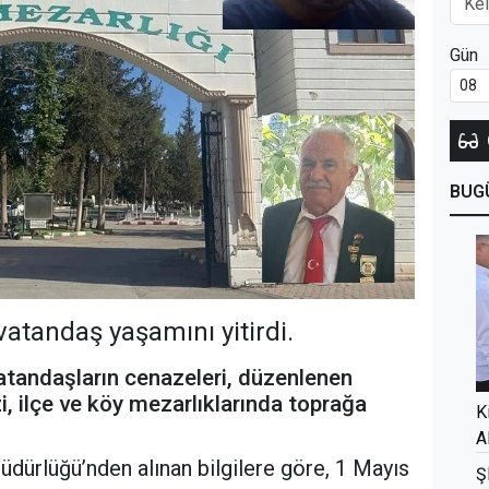
Gün
BUG
vatandaş yaşamını yitirdi.
atandaşların cenazeleri, düzenlenen
i, ilçe ve köy mezarlıklarında toprağa
K
A
üdürlüğü’nden alınan bilgilere göre, 1 Mayıs
Ş