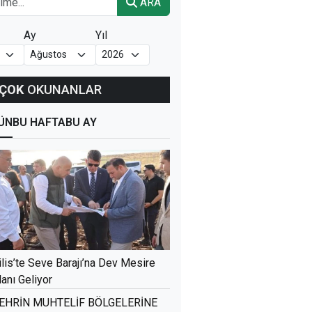
ARA
Ay
Yıl
ÇOK
OKUNANLAR
ÜN
BU HAFTA
BU AY
ilis’te Seve Barajı’na Dev Mesire
lanı Geliyor
EHRİN MUHTELİF BÖLGELERİNE