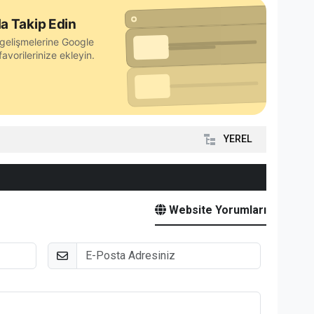
a Takip Edin
gelişmelerine Google
avorilerinize ekleyin.
YEREL
Website Yorumları
E-Posta