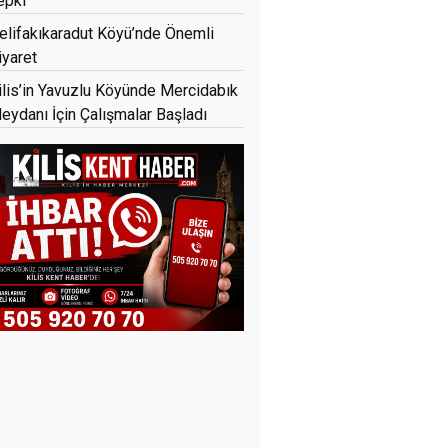
epki
elifakıkaradut Köyü’nde Önemli
iyaret
ilis’in Yavuzlu Köyünde Mercidabık
eydanı İçin Çalışmalar Başladı