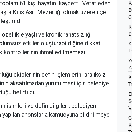
 toplam 61 kişi hayatını kaybetti. Vefat eden
K
B
başta Kilis Asri Mezarlığı olmak üzere ilçe
O
eştirildi.
K
 özellikle yaşlı ve kronik rahatsızlığı
D
olumsuz etkiler oluşturabildiğine dikkat
K
D
k kontrollerinin ihmal edilmemesi
Y
Z
üğü ekiplerinin defin işlemlerini aralıksız
K
nin aksatılmadan yürütülmesi için belediye
T
uğu belirtildi.
E
S
n isimleri ve defin bilgileri, belediyenin
V
n yapılan anonslarla kamuoyuna bildirilmeye
G
K