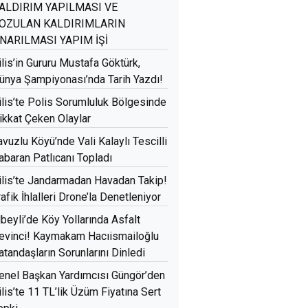
ALDIRIM YAPILMASI VE
OZULAN KALDIRIMLARIN
NARILMASI YAPIM İŞİ
ilis’in Gururu Mustafa Göktürk,
ünya Şampiyonası’nda Tarih Yazdı!
ilis’te Polis Sorumluluk Bölgesinde
ikkat Çeken Olaylar
avuzlu Köyü’nde Vali Kalaylı Tescilli
abaran Patlıcanı Topladı
ilis’te Jandarmadan Havadan Takip!
rafik İhlalleri Drone’la Denetleniyor
lbeyli’de Köy Yollarında Asfalt
evinci! Kaymakam Hacıismailoğlu
atandaşların Sorunlarını Dinledi
enel Başkan Yardımcısı Güngör’den
ilis’te 11 TL’lik Üzüm Fiyatına Sert