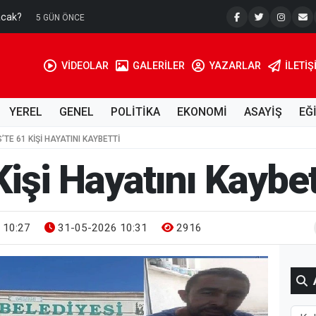
acak?
Su Kuyusu
5 GÜN ÖNCE
VİDEOLAR
GALERİLER
YAZARLAR
İLETIŞ
YEREL
GENEL
POLİTİKA
EKONOMİ
ASAYİŞ
EĞ
S’TE 61 KIŞI HAYATINI KAYBETTI
 Kişi Hayatını Kaybet
 10:27
31-05-2026 10:31
2916