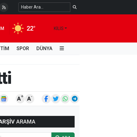
 Temiz Suya Erişimde Kalıcı Bir Çözüm
4 HAFTA ÖNCE
22°
IM
KILIS
İTİM
SPOR
DÜNYA
ti
+
-
A
A
ARŞİV
ARAMA