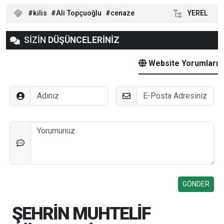
kilis
Ali Topçuoğlu
cenaze
YEREL
SİZİN
DÜŞÜNCELERİNİZ
Website Yorumları
Adınız
E-Posta
Düşünceleriniz
ŞEHRİN MUHTELİF