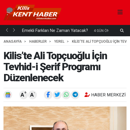
ani mi...
Emekli Farkları Ne Zaman Yatacak?
S
4 GÜN ÖNCE
H
ANASAYFA
HABERLER
YEREL
KILIS’TE ALI TOPÇUOĞLU İÇIN TEV
Kilis’te Ali Topçuoğlu İçin
Tevhid-i Şerif Programı
Düzenlenecek
+
-
A
A
HABER MERKEZI