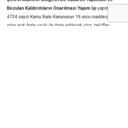
Bozulan Kaldırımların Onarılması Yapım İşi
yapım işi
4734 sayılı Kamu İhale Kanununun 19 uncu maddesine
göre açık ihale usulü ile ihale edilecek olup, teklifler
sadece elektronik ortamda EKAP üzerinden alınacaktır.
İhaleye ilişkin ayrıntılı bilgiler aşağıda yer almaktadır:
İhale Kayıt Numarası (İKN)
:
2026/1467734
1- İdarenin
1.1.
Adı
:
KİLİS BELEDİYE
BAŞKANLIĞI FEN İŞLERİ
MÜDÜRLÜĞÜ
1.2.
Adresi
:
Yavuz Sultan Selim
Mahallesi İlhami Toprak