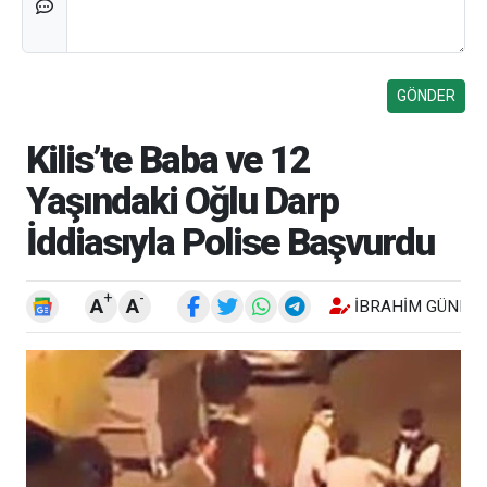
Kilis’te Baba ve 12
Yaşındaki Oğlu Darp
İddiasıyla Polise Başvurdu
+
-
A
A
İBRAHIM GÜNEŞ