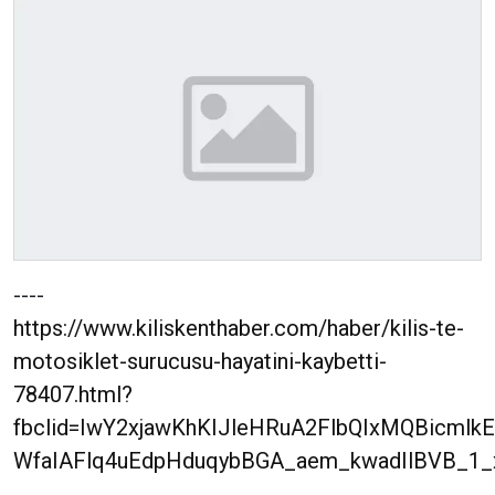
----
https://www.kiliskenthaber.com/haber/kilis-te-
motosiklet-surucusu-hayatini-kaybetti-
78407.html?
fbclid=IwY2xjawKhKIJleHRuA2FlbQIxMQBicml
WfaIAFlq4uEdpHduqybBGA_aem_kwadIlBVB_1