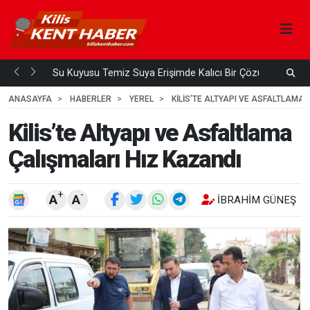
Su Kuyusu Temiz Suya Erişimde Kalıcı Bir Çözüm
A
 ÖNCE
4
HAFTA ÖNCE
ANASAYFA
HABERLER
YEREL
KILIS’TE ALTYAPI VE ASFALTLAMA
Kilis’te Altyapı ve Asfaltlama
Çalışmaları Hız Kazandı
+
-
A
A
İBRAHIM GÜNEŞ