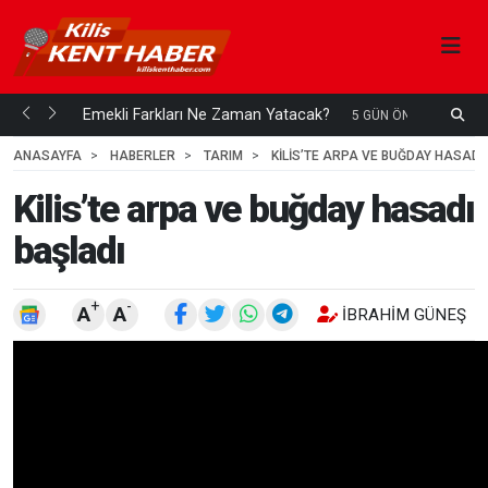
ani mi...
Emekli Farkları Ne Zaman Yatacak?
S
5 GÜN ÖNCE
H
ANASAYFA
HABERLER
TARIM
KILIS’TE ARPA VE BUĞDAY HASADI
Kilis’te arpa ve buğday hasadı
başladı
+
-
A
A
İBRAHIM GÜNEŞ