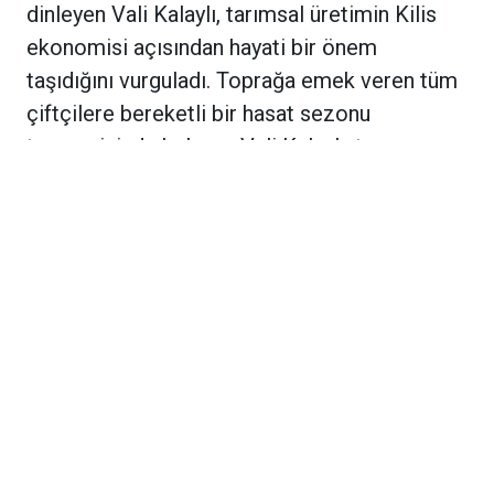
dinleyen Vali Kalaylı, tarımsal üretimin Kilis
ekonomisi açısından hayati bir önem
taşıdığını vurguladı. Toprağa emek veren tüm
çiftçilere bereketli bir hasat sezonu
temennisinde bulunan Vali Kalaylı, tarım
sektörünün daha da güçlenmesi için devlet
olarak çalışmaların aralıksız sürdürüleceğini
sözlerine ekledi.
Haber: Mehmet Reyhanlı
Haberlerimizi Google’da Takip Edin
En güncel haberlere ve son dakika gelişmelerine
Google üzerinden anında ulaşmak için bizi
favorilerinize ekleyin.
Google’da tercih edilen
kaynak olarak ekleyin