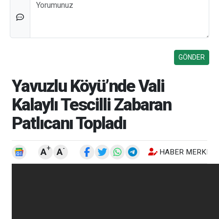
Düşünceleriniz
Yavuzlu Köyü’nde Vali
Kalaylı Tescilli Zabaran
Patlıcanı Topladı
+
-
A
A
HABER MERKEZI