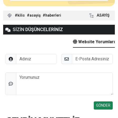
kilis
asayiş
haberleri
ASAYİŞ
SİZİN
DÜŞÜNCELERİNİZ
Website Yorumları
Adınız
E-Posta
Düşünceleriniz