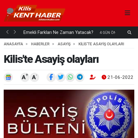
ani mi...
Emekli Farkları Ne Zaman Yatacak?
S
4 GÜN ÖNCE
H
ANASAYFA
HABERLER
ASAYİŞ
KILIS'TE ASAYIŞ OLAYLARI
Kilis'te Asayiş olayları
+
-
A
A
21-06-2022 1