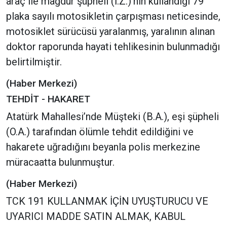
araç ile mağdur şüpheli (İ.Z.)’nin kullandığı 79
plaka sayılı motosikletin çarpışması neticesinde,
motosiklet sürücüsü yaralanmış, yaralının alınan
doktor raporunda hayati tehlikesinin bulunmadığı
belirtilmiştir.
(Haber Merkezi)
TEHDİT - HAKARET
Atatürk Mahallesi’nde Müşteki (B.A.), eşi şüpheli
(O.A.) tarafından ölümle tehdit edildiğini ve
hakarete uğradığını beyanla polis merkezine
müracaatta bulunmuştur.
(Haber Merkezi)
TCK 191 KULLANMAK İÇİN UYUŞTURUCU VE
UYARICI MADDE SATIN ALMAK, KABUL