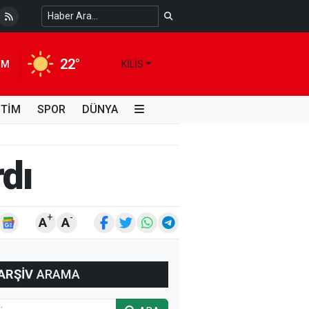
 Temiz Suya Erişimde Kalıcı Bir Çözüm
4 HAFTA ÖNCE
22°
IM
KILIS
İTİM
SPOR
DÜNYA
rdı
+
-
A
A
ARŞİV
ARAMA