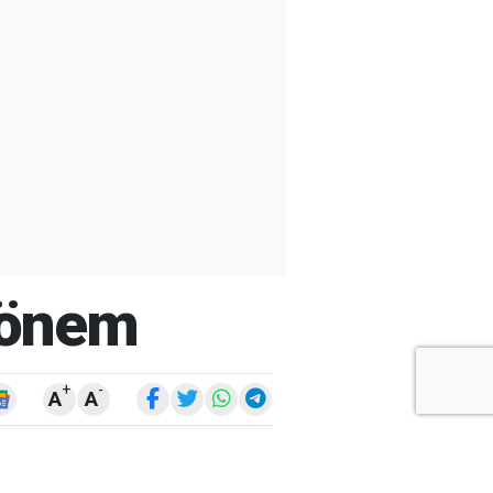
 Dönem
+
-
A
A
ARŞİV
ARAMA