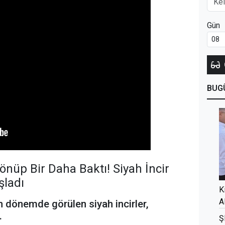
Gün
BUG
Dönüp Bir Daha Baktı! Siyah İncir
şladı
K
A
en dönemde görülen siyah incirler,
.
Ş