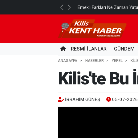
..
Emekli Farkları Ne Zaman Yat
2 GÜN ÖNCE
RESMİ İLANLAR
GÜNDEM
ANASAYFA
HABERLER
YEREL
KILI
Kilis'te Bu 
İBRAHIM GÜNEŞ
05-07-2026