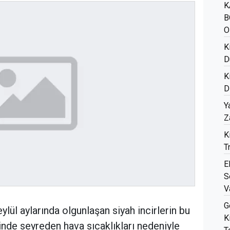
K
B
O
K
D
K
D
Y
Z
K
T
E
S
V
G
lül aylarında olgunlaşan siyah incirlerin bu
K
inde seyreden hava sıcaklıkları nedeniyle