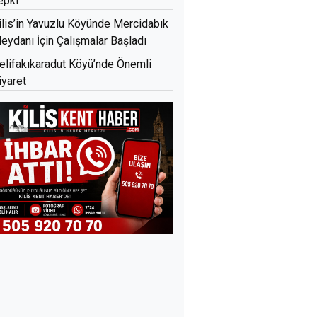
epki
ilis’in Yavuzlu Köyünde Mercidabık
eydanı İçin Çalışmalar Başladı
elifakıkaradut Köyü’nde Önemli
iyaret