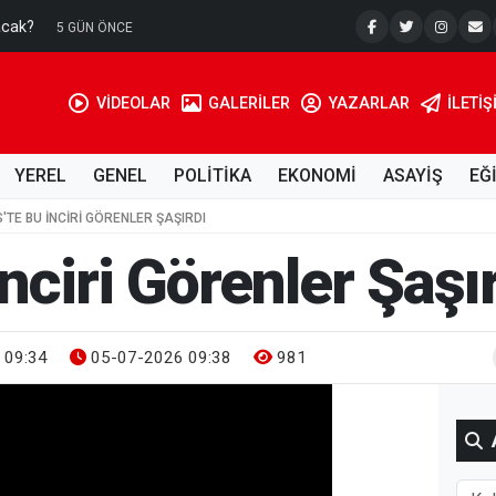
acak?
Su Kuyusu
5 GÜN ÖNCE
VİDEOLAR
GALERİLER
YAZARLAR
İLETIŞ
YEREL
GENEL
POLİTİKA
EKONOMİ
ASAYİŞ
EĞ
S'TE BU İNCIRI GÖRENLER ŞAŞIRDI
İnciri Görenler Şaşı
 09:34
05-07-2026 09:38
981