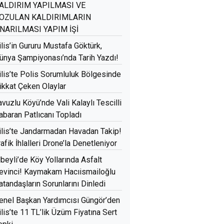
ALDIRIM YAPILMASI VE
OZULAN KALDIRIMLARIN
NARILMASI YAPIM İŞİ
ilis’in Gururu Mustafa Göktürk,
ünya Şampiyonası’nda Tarih Yazdı!
ilis’te Polis Sorumluluk Bölgesinde
ikkat Çeken Olaylar
avuzlu Köyü’nde Vali Kalaylı Tescilli
abaran Patlıcanı Topladı
ilis’te Jandarmadan Havadan Takip!
rafik İhlalleri Drone’la Denetleniyor
lbeyli’de Köy Yollarında Asfalt
evinci! Kaymakam Hacıismailoğlu
atandaşların Sorunlarını Dinledi
enel Başkan Yardımcısı Güngör’den
ilis’te 11 TL’lik Üzüm Fiyatına Sert