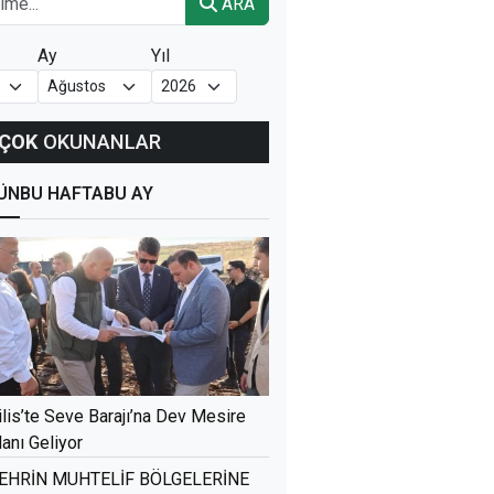
ARA
Ay
Yıl
ÇOK
OKUNANLAR
ÜN
BU HAFTA
BU AY
ilis’te Seve Barajı’na Dev Mesire
lanı Geliyor
EHRİN MUHTELİF BÖLGELERİNE