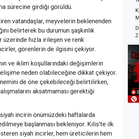
T
 sürecine girdiği görüldü.
K
M
ştiren vatandaşlar, meyvelerin beklenenden
D
ını belirterek bu durumun şaşkınlık
Z
r üzerinde hızla irileşen ve renk
irler, görenlerin de ilgisini çekiyor.
nın ve iklim koşullarındaki değişimlerin
lişime neden olabileceğine dikkat çekiyor.
emini de öne çekebileceği belirtilirken,
çalışmalarını aksatmaması gerektiği
 siyah incirin önümüzdeki haftalarda
ilmeye başlanması bekleniyor. Kilis'te ilk
teren siyah incirler, hem üreticilerin hem