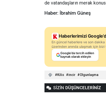
de vatandaşların merak konus
Haber: İbrahim Güneş
Haberlerimizi Google’d
En güncel haberlere ve son dakika 
üzerinden anında ulaşmak için bizi f
Google’da tercih edilen
kaynak olarak ekleyin
Kilis
incir
Olgunlaşma
SİZİN
DÜŞÜNCELERİNİZ